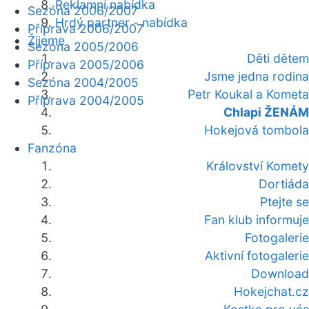
Reklamní nabídka
Sezóna 2006/2007
Hrdý partner - nabídka
Příprava 2006/2007
Žijeme
Sezóna 2005/2006
Děti dětem
Příprava 2005/2006
Jsme jedna rodina
Sezóna 2004/2005
Petr Koukal a Kometa
Příprava 2004/2005
Chlapi ŽENÁM
Hokejová tombola
Fanzóna
Království Komety
Dortiáda
Ptejte se
Fan klub informuje
Fotogalerie
Aktivní fotogalerie
Download
Hokejchat.cz