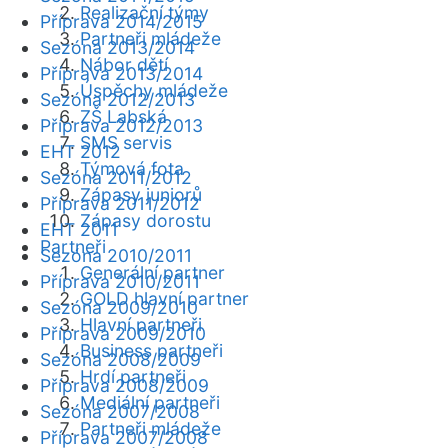
Realizační týmy
Příprava 2014/2015
Partneři mládeže
Sezóna 2013/2014
Nábor dětí
Příprava 2013/2014
Úspěchy mládeže
Sezóna 2012/2013
ZŠ Labská
Příprava 2012/2013
SMS servis
EHT 2012
Týmová fota
Sezóna 2011/2012
Zápasy juniorů
Příprava 2011/2012
Zápasy dorostu
EHT 2011
Partneři
Sezóna 2010/2011
Generální partner
Příprava 2010/2011
GOLD hlavní partner
Sezóna 2009/2010
Hlavní partneři
Příprava 2009/2010
Business partneři
Sezóna 2008/2009
Hrdí partneři
Příprava 2008/2009
Mediální partneři
Sezóna 2007/2008
Partneři mládeže
Příprava 2007/2008