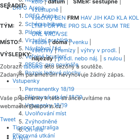
kolo
|
datum
|
SMĚR:
sestupně
|
SEŘADIT:
DRFG Arena
vzestupně
|
DRFG Arena
všechny
BEN
FRM
HAV
JIH
KAD
KLA
KOL
Schéma tribun
TÝM:
LTM
POR
PRE
PRO
SLA
SOK
SUM
TRE
Plánek areny
UNL
VRC
VSE
Virtuální prohlídka
MÍSTO:
všude
|
doma
|
venku
|
Návštěvní řád
všechny
|
remízy
|
výhry v prodl.
|
VÝSLEDKY:
Veřejné bruslení
nájezdy
|
prodl. nebo náj.
|
s nulou
|
PRESS: pro novináře
Zobrazit
tabulku
této sezóny a soutěže.
Rozpis ledové plochy
Zadaným parametrům nevyhovuje žádný zápas.
Vstupenky
Permanentky 18/19
Přípravná utkání 18/19
Vaše připomínky k této stránce uvítáme na
Vstupenky 18/19
webmaster
@esports.cz.
Uvolňování míst
Tweet
Zvýhodněné
Tipsport extraliga
On-line
Přípravná utkání
A-tým