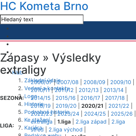
HC Kometa Brno
Zápasy »
Výsledky
extraligy
Klub
Základní údaje
2006/07
|
2007/08
|
2008/09
|
2009/10
|
Vedení a kontakty
2010/11
|
2011/12
|
2012/13
|
2013/14
|
Logo
SEZONA:
2014/15
|
2015/16
|
2016/17
|
2017/18
|
Historie
2018/19
|
2019/20
|
2020/21
|
2021/22
|
Podrobná historie
2022/23
|
2023/24
|
2024/25
|
2025/26
|
Ke stažení
extraliga
|
1.liga
|
2.liga západ
|
2.liga
LIGA:
Kariéra
střed
|
2.liga východ
|
Redakce webu