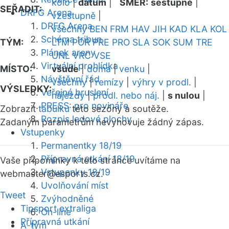
kolo
|
datum
|
SMĚR:
sestupně
|
SEŘADIT:
DRFG Arena
vzestupně
|
DRFG Arena
všechny
BEN
FRM
HAV
JIH
KAD
KLA
KOL
Schéma tribun
TÝM:
LTM
POR
PRE
PRO
SLA
SOK
SUM
TRE
Plánek areny
UNL
VRC
VSE
Virtuální prohlídka
MÍSTO:
všude
|
doma
|
venku
|
Návštěvní řád
všechny
|
remízy
|
výhry v prodl.
|
VÝSLEDKY:
Veřejné bruslení
nájezdy
|
prodl. nebo náj.
|
s nulou
|
PRESS: pro novináře
Zobrazit
tabulku
této sezóny a soutěže.
Rozpis ledové plochy
Zadaným parametrům nevyhovuje žádný zápas.
Vstupenky
Permanentky 18/19
Přípravná utkání 18/19
Vaše připomínky k této stránce uvítáme na
Vstupenky 18/19
webmaster
@esports.cz.
Uvolňování míst
Tweet
Zvýhodněné
Tipsport extraliga
On-line
Přípravná utkání
A-tým