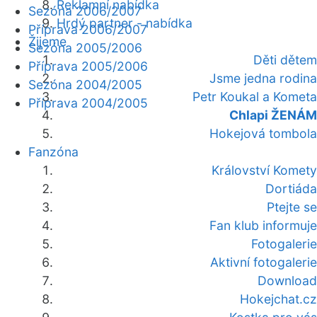
Reklamní nabídka
Sezóna 2006/2007
Hrdý partner - nabídka
Příprava 2006/2007
Žijeme
Sezóna 2005/2006
Děti dětem
Příprava 2005/2006
Jsme jedna rodina
Sezóna 2004/2005
Petr Koukal a Kometa
Příprava 2004/2005
Chlapi ŽENÁM
Hokejová tombola
Fanzóna
Království Komety
Dortiáda
Ptejte se
Fan klub informuje
Fotogalerie
Aktivní fotogalerie
Download
Hokejchat.cz