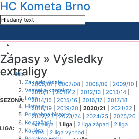
HC Kometa Brno
Zápasy »
Výsledky
extraligy
Klub
Základní údaje
2006/07
|
2007/08
|
2008/09
|
2009/10
|
Vedení a kontakty
2010/11
|
2011/12
|
2012/13
|
2013/14
|
Logo
SEZONA:
2014/15
|
2015/16
|
2016/17
|
2017/18
|
Historie
2018/19
|
2019/20
|
2020/21
|
2021/22
|
Podrobná historie
2022/23
|
2023/24
|
2024/25
|
2025/26
|
Ke stažení
extraliga
|
1.liga
|
2.liga západ
|
2.liga
LIGA:
Kariéra
střed
|
2.liga východ
|
Redakce webu