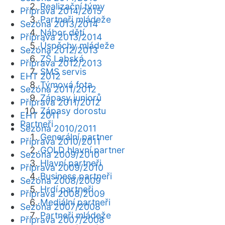
Realizační týmy
Příprava 2014/2015
Partneři mládeže
Sezóna 2013/2014
Nábor dětí
Příprava 2013/2014
Úspěchy mládeže
Sezóna 2012/2013
ZŠ Labská
Příprava 2012/2013
SMS servis
EHT 2012
Týmová fota
Sezóna 2011/2012
Zápasy juniorů
Příprava 2011/2012
Zápasy dorostu
EHT 2011
Partneři
Sezóna 2010/2011
Generální partner
Příprava 2010/2011
GOLD hlavní partner
Sezóna 2009/2010
Hlavní partneři
Příprava 2009/2010
Business partneři
Sezóna 2008/2009
Hrdí partneři
Příprava 2008/2009
Mediální partneři
Sezóna 2007/2008
Partneři mládeže
Příprava 2007/2008