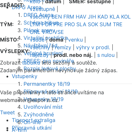
kolo
|
datum
|
SMĚR:
sestupně
|
SEŘADIT:
DRFG Arena
vzestupně
|
DRFG Arena
všechny
BEN
FRM
HAV
JIH
KAD
KLA
KOL
Schéma tribun
TÝM:
LTM
POR
PRE
PRO
SLA
SOK
SUM
TRE
Plánek areny
UNL
VRC
VSE
Virtuální prohlídka
MÍSTO:
všude
|
doma
|
venku
|
Návštěvní řád
všechny
|
remízy
|
výhry v prodl.
|
VÝSLEDKY:
Veřejné bruslení
nájezdy
|
prodl. nebo náj.
|
s nulou
|
PRESS: pro novináře
Zobrazit
tabulku
této sezóny a soutěže.
Rozpis ledové plochy
Zadaným parametrům nevyhovuje žádný zápas.
Vstupenky
Permanentky 18/19
Přípravná utkání 18/19
Vaše připomínky k této stránce uvítáme na
Vstupenky 18/19
webmaster
@esports.cz.
Uvolňování míst
Tweet
Zvýhodněné
Tipsport extraliga
On-line
Přípravná utkání
A-tým