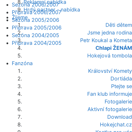
Reklamní nabídka
Sezóna 2006/2007
Hrdý partner - nabídka
Příprava 2006/2007
Žijeme
Sezóna 2005/2006
Děti dětem
Příprava 2005/2006
Jsme jedna rodina
Sezóna 2004/2005
Petr Koukal a Kometa
Příprava 2004/2005
Chlapi ŽENÁM
Hokejová tombola
Fanzóna
Království Komety
Dortiáda
Ptejte se
Fan klub informuje
Fotogalerie
Aktivní fotogalerie
Download
Hokejchat.cz