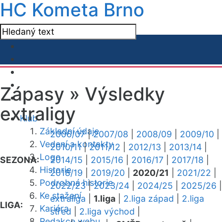
HC Kometa Brno
Zápasy »
Výsledky
extraligy
Klub
Základní údaje
2006/07
|
2007/08
|
2008/09
|
2009/10
|
Vedení a kontakty
2010/11
|
2011/12
|
2012/13
|
2013/14
|
Logo
SEZONA:
2014/15
|
2015/16
|
2016/17
|
2017/18
|
Historie
2018/19
|
2019/20
|
2020/21
|
2021/22
|
Podrobná historie
2022/23
|
2023/24
|
2024/25
|
2025/26
|
Ke stažení
extraliga
|
1.liga
|
2.liga západ
|
2.liga
LIGA:
Kariéra
střed
|
2.liga východ
|
Redakce webu