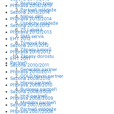
Realizační týmy
Příprava 2014/2015
Partneři mládeže
Sezóna 2013/2014
Nábor dětí
Příprava 2013/2014
Úspěchy mládeže
Sezóna 2012/2013
ZŠ Labská
Příprava 2012/2013
SMS servis
EHT 2012
Týmová fota
Sezóna 2011/2012
Zápasy juniorů
Příprava 2011/2012
Zápasy dorostu
EHT 2011
Partneři
Sezóna 2010/2011
Generální partner
Příprava 2010/2011
GOLD hlavní partner
Sezóna 2009/2010
Hlavní partneři
Příprava 2009/2010
Business partneři
Sezóna 2008/2009
Hrdí partneři
Příprava 2008/2009
Mediální partneři
Sezóna 2007/2008
Partneři mládeže
Příprava 2007/2008