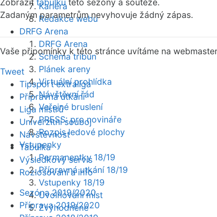
Zobrazit
tabulku
této sezóny a soutěže.
Kariéra
Zadaným parametrům nevyhovuje žádný zápas.
Redakce webu
DRFG Arena
DRFG Arena
Vaše připomínky k této stránce uvítáme na webmaste
Schéma tribun
Plánek areny
Tweet
Virtuální prohlídka
Tipsport extraliga
Návštěvní řád
Přípravná utkání
Veřejné bruslení
Liga mistrů
PRESS: pro novináře
Univerzitní souboj
Rozpis ledové plochy
Návštěvnost
Vstupenky
Tabulka
Permanentky 18/19
Výsledkový servis
Přípravná utkání 18/19
Rozlosování a info
Vstupenky 18/19
Sezóna 2019/2020
Uvolňování míst
Příprava 2019/2020
Zvýhodněné