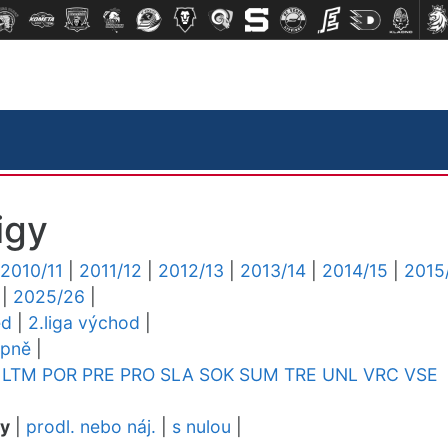
igy
2010/11
|
2011/12
|
2012/13
|
2013/14
|
2014/15
|
2015
|
2025/26
|
ed
|
2.liga východ
|
upně
|
LTM
POR
PRE
PRO
SLA
SOK
SUM
TRE
UNL
VRC
VSE
dy
|
prodl. nebo náj.
|
s nulou
|