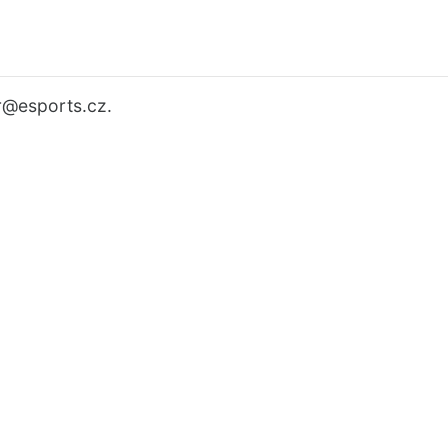
r
@esports.cz.