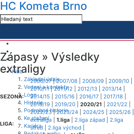
HC Kometa Brno
Zápasy »
Výsledky
extraligy
Klub
Základní údaje
2006/07
|
2007/08
|
2008/09
|
2009/10
|
Vedení a kontakty
2010/11
|
2011/12
|
2012/13
|
2013/14
|
Logo
SEZONA:
2014/15
|
2015/16
|
2016/17
|
2017/18
|
Historie
2018/19
|
2019/20
|
2020/21
|
2021/22
|
Podrobná historie
2022/23
|
2023/24
|
2024/25
|
2025/26
|
Ke stažení
extraliga
|
1.liga
|
2.liga západ
|
2.liga
LIGA:
Kariéra
střed
|
2.liga východ
|
Redakce webu