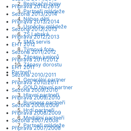
Realizační týmy
Příprava 2014/2015
Partneři mládeže
Sezóna 2013/2014
Nábor dětí
Příprava 2013/2014
Úspěchy mládeže
Sezóna 2012/2013
ZŠ Labská
Příprava 2012/2013
SMS servis
EHT 2012
Týmová fota
Sezóna 2011/2012
Zápasy juniorů
Příprava 2011/2012
Zápasy dorostu
EHT 2011
Partneři
Sezóna 2010/2011
Generální partner
Příprava 2010/2011
GOLD hlavní partner
Sezóna 2009/2010
Hlavní partneři
Příprava 2009/2010
Business partneři
Sezóna 2008/2009
Hrdí partneři
Příprava 2008/2009
Mediální partneři
Sezóna 2007/2008
Partneři mládeže
Příprava 2007/2008