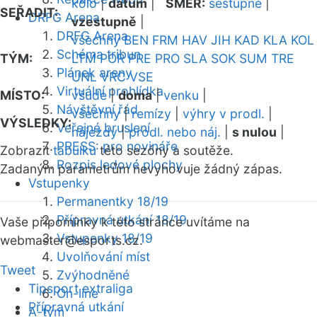
kolo
|
datum
|
SMĚR:
sestupně
|
SEŘADIT:
DRFG Arena
vzestupně
|
DRFG Arena
všechny
BEN
FRM
HAV
JIH
KAD
KLA
KOL
Schéma tribun
TÝM:
LTM
POR
PRE
PRO
SLA
SOK
SUM
TRE
Plánek areny
UNL
VRC
VSE
Virtuální prohlídka
MÍSTO:
všude
|
doma
|
venku
|
Návštěvní řád
všechny
|
remízy
|
výhry v prodl.
|
VÝSLEDKY:
Veřejné bruslení
nájezdy
|
prodl. nebo náj.
|
s nulou
|
PRESS: pro novináře
Zobrazit
tabulku
této sezóny a soutěže.
Rozpis ledové plochy
Zadaným parametrům nevyhovuje žádný zápas.
Vstupenky
Permanentky 18/19
Přípravná utkání 18/19
Vaše připomínky k této stránce uvítáme na
Vstupenky 18/19
webmaster
@esports.cz.
Uvolňování míst
Tweet
Zvýhodněné
Tipsport extraliga
On-line
Přípravná utkání
A-tým