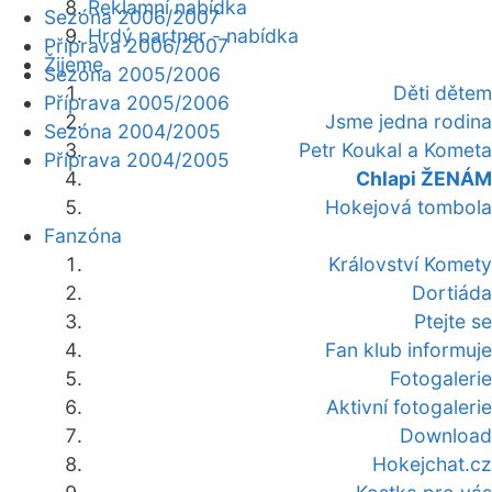
Reklamní nabídka
Sezóna 2006/2007
Hrdý partner - nabídka
Příprava 2006/2007
Žijeme
Sezóna 2005/2006
Děti dětem
Příprava 2005/2006
Jsme jedna rodina
Sezóna 2004/2005
Petr Koukal a Kometa
Příprava 2004/2005
Chlapi ŽENÁM
Hokejová tombola
Fanzóna
Království Komety
Dortiáda
Ptejte se
Fan klub informuje
Fotogalerie
Aktivní fotogalerie
Download
Hokejchat.cz