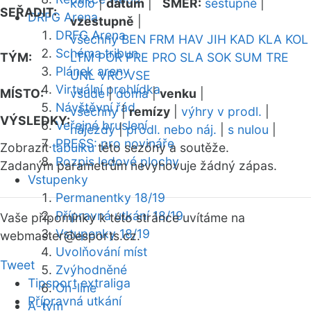
kolo
|
datum
|
SMĚR:
sestupně
|
SEŘADIT:
DRFG Arena
vzestupně
|
DRFG Arena
všechny
BEN
FRM
HAV
JIH
KAD
KLA
KOL
Schéma tribun
TÝM:
LTM
POR
PRE
PRO
SLA
SOK
SUM
TRE
Plánek areny
UNL
VRC
VSE
Virtuální prohlídka
MÍSTO:
všude
|
doma
|
venku
|
Návštěvní řád
všechny
|
remízy
|
výhry v prodl.
|
VÝSLEDKY:
Veřejné bruslení
nájezdy
|
prodl. nebo náj.
|
s nulou
|
PRESS: pro novináře
Zobrazit
tabulku
této sezóny a soutěže.
Rozpis ledové plochy
Zadaným parametrům nevyhovuje žádný zápas.
Vstupenky
Permanentky 18/19
Přípravná utkání 18/19
Vaše připomínky k této stránce uvítáme na
Vstupenky 18/19
webmaster
@esports.cz.
Uvolňování míst
Tweet
Zvýhodněné
Tipsport extraliga
On-line
Přípravná utkání
A-tým