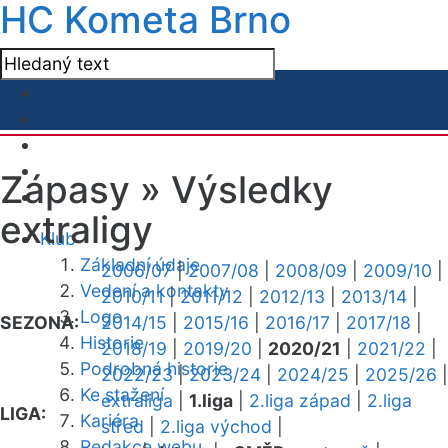
HC Kometa Brno
Zápasy »
Výsledky
extraligy
Klub
Základní údaje
2006/07
|
2007/08
|
2008/09
|
2009/10
|
Vedení a kontakty
2010/11
|
2011/12
|
2012/13
|
2013/14
|
Logo
SEZONA:
2014/15
|
2015/16
|
2016/17
|
2017/18
|
Historie
2018/19
|
2019/20
|
2020/21
|
2021/22
|
Podrobná historie
2022/23
|
2023/24
|
2024/25
|
2025/26
|
Ke stažení
extraliga
|
1.liga
|
2.liga západ
|
2.liga
LIGA:
Kariéra
střed
|
2.liga východ
|
Redakce webu