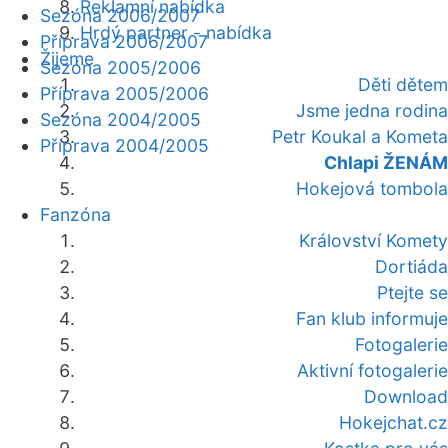
Reklamní nabídka
Sezóna 2006/2007
Hrdý partner - nabídka
Příprava 2006/2007
Žijeme
Sezóna 2005/2006
Děti dětem
Příprava 2005/2006
Jsme jedna rodina
Sezóna 2004/2005
Petr Koukal a Kometa
Příprava 2004/2005
Chlapi ŽENÁM
Hokejová tombola
Fanzóna
Království Komety
Dortiáda
Ptejte se
Fan klub informuje
Fotogalerie
Aktivní fotogalerie
Download
Hokejchat.cz