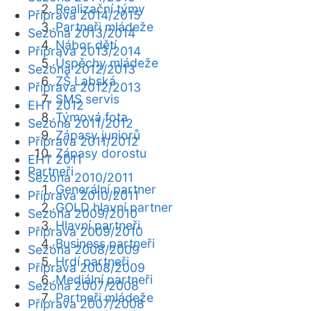
Realizační týmy
Příprava 2014/2015
Partneři mládeže
Sezóna 2013/2014
Nábor dětí
Příprava 2013/2014
Úspěchy mládeže
Sezóna 2012/2013
ZŠ Labská
Příprava 2012/2013
SMS servis
EHT 2012
Týmová fota
Sezóna 2011/2012
Zápasy juniorů
Příprava 2011/2012
Zápasy dorostu
EHT 2011
Partneři
Sezóna 2010/2011
Generální partner
Příprava 2010/2011
GOLD hlavní partner
Sezóna 2009/2010
Hlavní partneři
Příprava 2009/2010
Business partneři
Sezóna 2008/2009
Hrdí partneři
Příprava 2008/2009
Mediální partneři
Sezóna 2007/2008
Partneři mládeže
Příprava 2007/2008