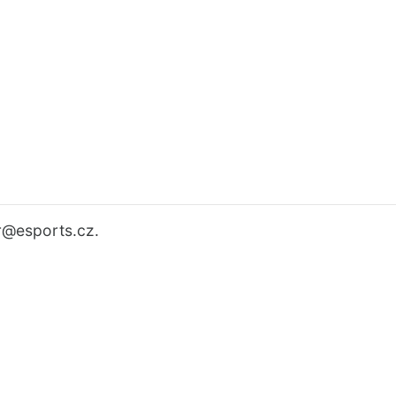
r
@esports.cz.