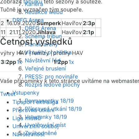
Zobrazit
tabulku
této sezóny a soutěže.
Kariéra
Tučně je vyznačen tým soupeře.
Redakce webu
DRFG Arena
2
16.09.2020
Šumperk
Havířov
2:3p
DRFG Arena
11
21.11.2020
Jihlava
Havířov
2:1p
Schéma tribun
Četnost výsledků
Plánek areny
Virtuální prohlídka
výhry HAV |
remízy |
prohry HAV
Návštěvní řád
3:2pp
1x
1:2pp
1x
Veřejné bruslení
PRESS: pro novináře
Vaše připomínky k této stránce uvítáme na webmaste
Rozpis ledové plochy
Vstupenky
Tweet
Permanentky 18/19
Tipsport extraliga
Přípravná utkání 18/19
Přípravná utkání
Vstupenky 18/19
Liga mistrů
Uvolňování míst
Univerzitní souboj
Zvýhodněné
Návštěvnost