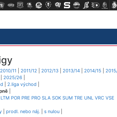
igy
2010/11
|
2011/12
|
2012/13
|
2013/14
|
2014/15
|
2015
|
2025/26
|
ed
|
2.liga východ
|
pně
|
LTM
POR
PRE
PRO
SLA
SOK
SUM
TRE
UNL
VRC
VSE
y
|
prodl. nebo náj.
|
s nulou
|