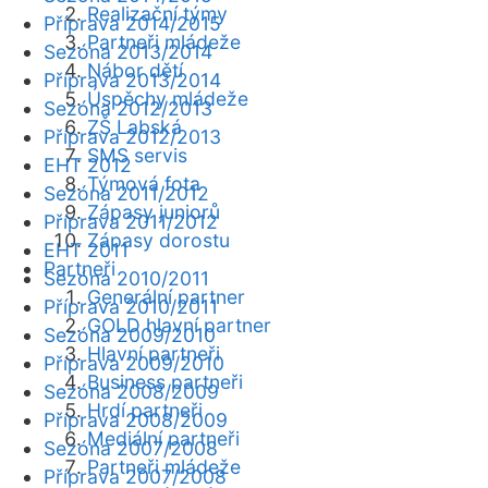
Realizační týmy
Příprava 2014/2015
Partneři mládeže
Sezóna 2013/2014
Nábor dětí
Příprava 2013/2014
Úspěchy mládeže
Sezóna 2012/2013
ZŠ Labská
Příprava 2012/2013
SMS servis
EHT 2012
Týmová fota
Sezóna 2011/2012
Zápasy juniorů
Příprava 2011/2012
Zápasy dorostu
EHT 2011
Partneři
Sezóna 2010/2011
Generální partner
Příprava 2010/2011
GOLD hlavní partner
Sezóna 2009/2010
Hlavní partneři
Příprava 2009/2010
Business partneři
Sezóna 2008/2009
Hrdí partneři
Příprava 2008/2009
Mediální partneři
Sezóna 2007/2008
Partneři mládeže
Příprava 2007/2008