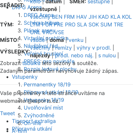
kolo
|
datum
|
SMĚR:
sestupně
|
SEŘADIT:
DRFG Arena
vzestupně
|
DRFG Arena
všechny
BEN
FRM
HAV
JIH
KAD
KLA
KOL
Schéma tribun
TÝM:
LTM
POR
PRE
PRO
SLA
SOK
SUM
TRE
Plánek areny
UNL
VRC
VSE
Virtuální prohlídka
MÍSTO:
všude
|
doma
|
venku
|
Návštěvní řád
všechny
|
remízy
|
výhry v prodl.
|
VÝSLEDKY:
Veřejné bruslení
nájezdy
|
prodl. nebo náj.
|
s nulou
|
PRESS: pro novináře
Zobrazit
tabulku
této sezóny a soutěže.
Rozpis ledové plochy
Zadaným parametrům nevyhovuje žádný zápas.
Vstupenky
Permanentky 18/19
Přípravná utkání 18/19
Vaše připomínky k této stránce uvítáme na
Vstupenky 18/19
webmaster
@esports.cz.
Uvolňování míst
Tweet
Zvýhodněné
Tipsport extraliga
On-line
Přípravná utkání
A-tým