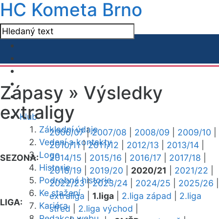
HC Kometa Brno
Zápasy »
Výsledky
extraligy
Klub
Základní údaje
2006/07
|
2007/08
|
2008/09
|
2009/10
|
Vedení a kontakty
2010/11
|
2011/12
|
2012/13
|
2013/14
|
Logo
SEZONA:
2014/15
|
2015/16
|
2016/17
|
2017/18
|
Historie
2018/19
|
2019/20
|
2020/21
|
2021/22
|
Podrobná historie
2022/23
|
2023/24
|
2024/25
|
2025/26
|
Ke stažení
extraliga
|
1.liga
|
2.liga západ
|
2.liga
LIGA:
Kariéra
střed
|
2.liga východ
|
Redakce webu