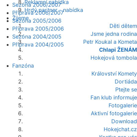
Reklamní nabídka
Sezóna 2006/2007
Hrdý partner - nabídka
Příprava 2006/2007
Žijeme
Sezóna 2005/2006
Děti dětem
Příprava 2005/2006
Jsme jedna rodina
Sezóna 2004/2005
Petr Koukal a Kometa
Příprava 2004/2005
Chlapi ŽENÁM
Hokejová tombola
Fanzóna
Království Komety
Dortiáda
Ptejte se
Fan klub informuje
Fotogalerie
Aktivní fotogalerie
Download
Hokejchat.cz