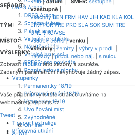
kolo
|
datum
|
SMĚR:
sestupně
|
SEŘADIT:
DRFG Arena
vzestupně
|
DRFG Arena
všechny
BEN
FRM
HAV
JIH
KAD
KLA
KOL
Schéma tribun
TÝM:
LTM
POR
PRE
PRO
SLA
SOK
SUM
TRE
Plánek areny
UNL
VRC
VSE
Virtuální prohlídka
MÍSTO:
všude
|
doma
|
venku
|
Návštěvní řád
všechny
|
remízy
|
výhry v prodl.
|
VÝSLEDKY:
Veřejné bruslení
nájezdy
|
prodl. nebo náj.
|
s nulou
|
PRESS: pro novináře
Zobrazit
tabulku
této sezóny a soutěže.
Rozpis ledové plochy
Zadaným parametrům nevyhovuje žádný zápas.
Vstupenky
Permanentky 18/19
Přípravná utkání 18/19
Vaše připomínky k této stránce uvítáme na
Vstupenky 18/19
webmaster
@esports.cz.
Uvolňování míst
Tweet
Zvýhodněné
Tipsport extraliga
On-line
Přípravná utkání
A-tým