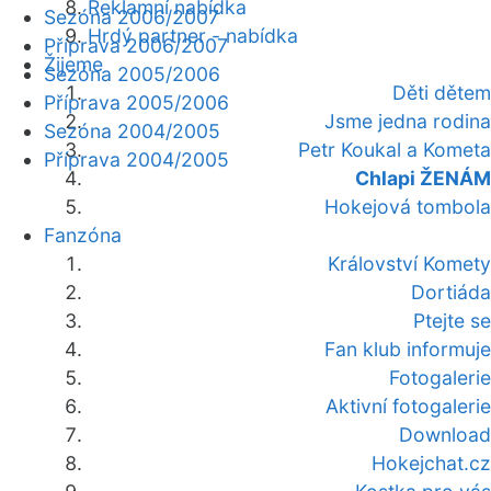
Reklamní nabídka
Sezóna 2006/2007
Hrdý partner - nabídka
Příprava 2006/2007
Žijeme
Sezóna 2005/2006
Děti dětem
Příprava 2005/2006
Jsme jedna rodina
Sezóna 2004/2005
Petr Koukal a Kometa
Příprava 2004/2005
Chlapi ŽENÁM
Hokejová tombola
Fanzóna
Království Komety
Dortiáda
Ptejte se
Fan klub informuje
Fotogalerie
Aktivní fotogalerie
Download
Hokejchat.cz