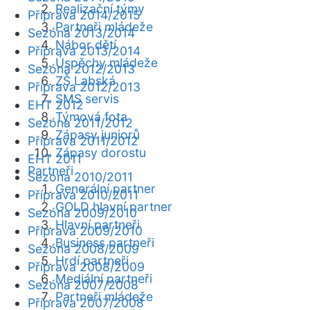
Realizační týmy
Příprava 2014/2015
Partneři mládeže
Sezóna 2013/2014
Nábor dětí
Příprava 2013/2014
Úspěchy mládeže
Sezóna 2012/2013
ZŠ Labská
Příprava 2012/2013
SMS servis
EHT 2012
Týmová fota
Sezóna 2011/2012
Zápasy juniorů
Příprava 2011/2012
Zápasy dorostu
EHT 2011
Partneři
Sezóna 2010/2011
Generální partner
Příprava 2010/2011
GOLD hlavní partner
Sezóna 2009/2010
Hlavní partneři
Příprava 2009/2010
Business partneři
Sezóna 2008/2009
Hrdí partneři
Příprava 2008/2009
Mediální partneři
Sezóna 2007/2008
Partneři mládeže
Příprava 2007/2008