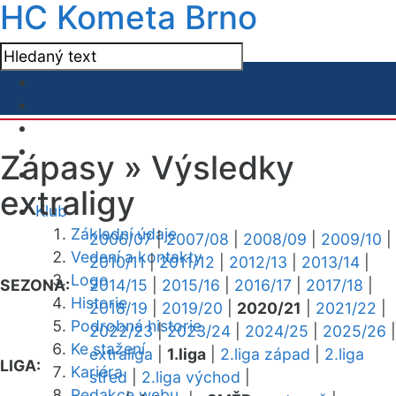
HC Kometa Brno
Zápasy »
Výsledky
extraligy
Klub
Základní údaje
2006/07
|
2007/08
|
2008/09
|
2009/10
|
Vedení a kontakty
2010/11
|
2011/12
|
2012/13
|
2013/14
|
Logo
SEZONA:
2014/15
|
2015/16
|
2016/17
|
2017/18
|
Historie
2018/19
|
2019/20
|
2020/21
|
2021/22
|
Podrobná historie
2022/23
|
2023/24
|
2024/25
|
2025/26
|
Ke stažení
extraliga
|
1.liga
|
2.liga západ
|
2.liga
LIGA:
Kariéra
střed
|
2.liga východ
|
Redakce webu