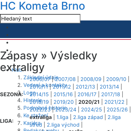
HC Kometa Brno
Zápasy »
Výsledky
extraligy
Klub
Základní údaje
2006/07
|
2007/08
|
2008/09
|
2009/10
|
Vedení a kontakty
2010/11
|
2011/12
|
2012/13
|
2013/14
|
Logo
SEZONA:
2014/15
|
2015/16
|
2016/17
|
2017/18
|
Historie
2018/19
|
2019/20
|
2020/21
|
2021/22
|
Podrobná historie
2022/23
|
2023/24
|
2024/25
|
2025/26
|
Ke stažení
extraliga
|
1.liga
|
2.liga západ
|
2.liga
LIGA:
Kariéra
střed
|
2.liga východ
|
Redakce webu