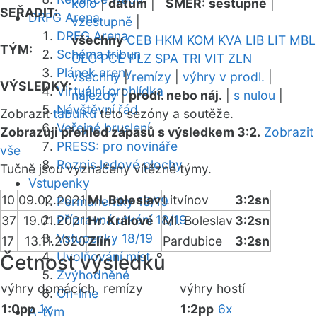
kolo
|
datum
|
SMĚR:
sestupně
|
SEŘADIT:
DRFG Arena
vzestupně
|
DRFG Arena
všechny
CEB
HKM
KOM
KVA
LIB
LIT
MBL
TÝM:
Schéma tribun
OLO
PCE
PLZ
SPA
TRI
VIT
ZLN
Plánek areny
všechny
|
remízy
|
výhry v prodl.
|
VÝSLEDKY:
Virtuální prohlídka
nájezdy
|
prodl. nebo náj.
|
s nulou
|
Návštěvní řád
Zobrazit
tabulku
této sezóny a soutěže.
Veřejné bruslení
Zobrazuji přehled zápasů s výsledkem 3:2.
Zobrazit
PRESS: pro novináře
vše
Rozpis ledové plochy
Tučně jsou vyznačeny vítězné týmy.
Vstupenky
10
09.02.2021
Ml. Boleslav
Litvínov
3:2sn
Permanentky 18/19
Přípravná utkání 18/19
37
19.01.2021
Hr. Králové
Ml. Boleslav
3:2sn
Vstupenky 18/19
17
13.11.2020
Zlín
Pardubice
3:2sn
Uvolňování míst
Četnost výsledků
Zvýhodněné
výhry domácích
remízy
výhry hostí
On-line
1:0pp
1x
1:2pp
6x
A-tým