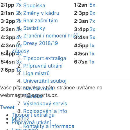
2:1pp
7x
1:2sn
5x
Soupiska
2:1sn
2x
Změny v kádru
2:3pp
9x
Realizační tým
3:2pp
7x
2:3sn
7x
Statistiky
3:2sn
3x
3:4pp
3x
Zranění / nemocní hráči
4:3pp
4x
3:4sn
5x
Dresy 2018/19
4:3sn
6x
4:5pp
1x
Zápasy
5:4pp
4x
4:5sn
1x
Tipsport extraliga
5:4sn
3x
6:7sn
1x
Přípravná utkání
7:6pp
1x
Liga mistrů
Univerzitní souboj
Vaše připomínky k této stránce uvítáme na
Návštěvnost
webmaster
@esports.cz.
Tabulka
Výsledkový servis
Tweet
Rozlosování a info
Tipsport extraliga
Mládež
Přípravná utkání
Kontakty a informace
Liga mistrů