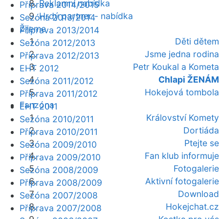
Reklamní nabídka
Příprava 2014/2015
Hrdý partner - nabídka
Sezóna 2013/2014
Žijeme
Příprava 2013/2014
Děti dětem
Sezóna 2012/2013
Jsme jedna rodina
Příprava 2012/2013
Petr Koukal a Kometa
EHT 2012
Chlapi ŽENÁM
Sezóna 2011/2012
Hokejová tombola
Příprava 2011/2012
Fanzóna
EHT 2011
Království Komety
Sezóna 2010/2011
Dortiáda
Příprava 2010/2011
Ptejte se
Sezóna 2009/2010
Fan klub informuje
Příprava 2009/2010
Fotogalerie
Sezóna 2008/2009
Aktivní fotogalerie
Příprava 2008/2009
Download
Sezóna 2007/2008
Hokejchat.cz
Příprava 2007/2008