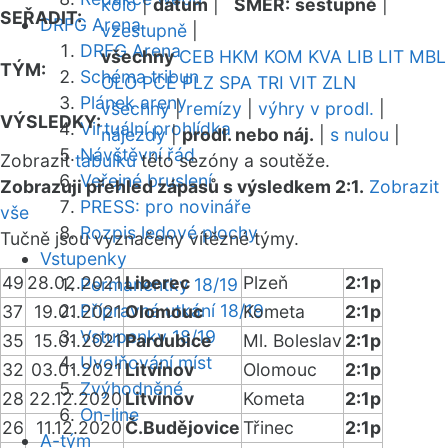
kolo
|
datum
|
SMĚR:
sestupně
|
SEŘADIT:
DRFG Arena
vzestupně
|
DRFG Arena
všechny
CEB
HKM
KOM
KVA
LIB
LIT
MBL
TÝM:
Schéma tribun
OLO
PCE
PLZ
SPA
TRI
VIT
ZLN
Plánek areny
všechny
|
remízy
|
výhry v prodl.
|
VÝSLEDKY:
Virtuální prohlídka
nájezdy
|
prodl. nebo náj.
|
s nulou
|
Návštěvní řád
Zobrazit
tabulku
této sezóny a soutěže.
Veřejné bruslení
Zobrazuji přehled zápasů s výsledkem 2:1.
Zobrazit
PRESS: pro novináře
vše
Rozpis ledové plochy
Tučně jsou vyznačeny vítězné týmy.
Vstupenky
49
28.02.2021
Liberec
Plzeň
2:1p
Permanentky 18/19
Přípravná utkání 18/19
37
19.01.2021
Olomouc
Kometa
2:1p
Vstupenky 18/19
35
15.01.2021
Pardubice
Ml. Boleslav
2:1p
Uvolňování míst
32
03.01.2021
Litvínov
Olomouc
2:1p
Zvýhodněné
28
22.12.2020
Litvínov
Kometa
2:1p
On-line
26
11.12.2020
Č.Budějovice
Třinec
2:1p
A-tým