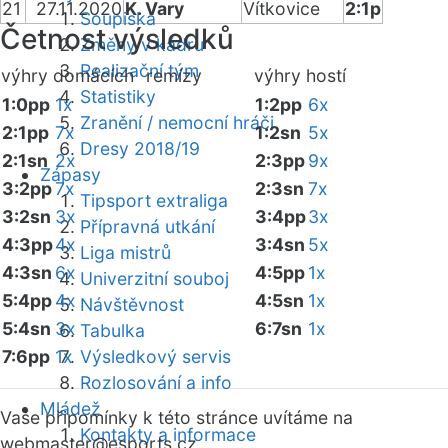
21
27.11.2020
K. Vary
Vítkovice
2:1p
Soupiska
Četnost výsledků
Změny v kádru
Realizační tým
výhry domácích
remízy
výhry hostí
Statistiky
1:0pp
1x
1:2pp
6x
Zranění / nemocní hráči
2:1pp
7x
1:2sn
5x
Dresy 2018/19
2:1sn
2x
2:3pp
9x
Zápasy
3:2pp
7x
2:3sn
7x
Tipsport extraliga
3:2sn
3x
3:4pp
3x
Přípravná utkání
4:3pp
4x
3:4sn
5x
Liga mistrů
4:3sn
6x
4:5pp
1x
Univerzitní souboj
5:4pp
4x
4:5sn
1x
Návštěvnost
5:4sn
3x
6:7sn
1x
Tabulka
7:6pp
1x
Výsledkový servis
Rozlosování a info
Mládež
Vaše připomínky k této stránce uvítáme na
Kontakty a informace
webmaster
@esports.cz.