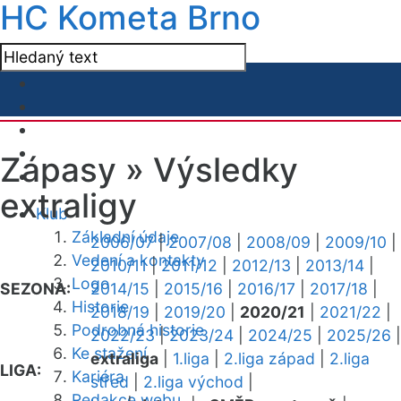
HC Kometa Brno
Zápasy »
Výsledky
extraligy
Klub
Základní údaje
2006/07
|
2007/08
|
2008/09
|
2009/10
|
Vedení a kontakty
2010/11
|
2011/12
|
2012/13
|
2013/14
|
Logo
SEZONA:
2014/15
|
2015/16
|
2016/17
|
2017/18
|
Historie
2018/19
|
2019/20
|
2020/21
|
2021/22
|
Podrobná historie
2022/23
|
2023/24
|
2024/25
|
2025/26
|
Ke stažení
extraliga
|
1.liga
|
2.liga západ
|
2.liga
LIGA:
Kariéra
střed
|
2.liga východ
|
Redakce webu