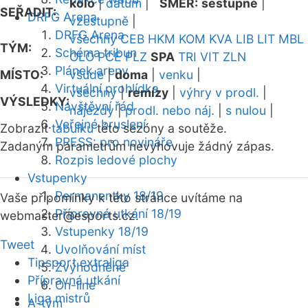
kolo
|
datum
|
SMĚR:
sestupně
|
SEŘADIT:
DRFG Arena
vzestupně
|
DRFG Arena
všechny
CEB
HKM
KOM
KVA
LIB
LIT
MBL
TÝM:
Schéma tribun
OLO
PCE
PLZ
SPA
TRI
VIT
ZLN
Plánek areny
MÍSTO:
všude
|
doma
|
venku
|
Virtuální prohlídka
všechny
|
remízy
|
výhry v prodl.
|
VÝSLEDKY:
Návštěvní řád
nájezdy
|
prodl. nebo náj.
|
s nulou
|
Veřejné bruslení
Zobrazit
tabulku
této sezóny a soutěže.
PRESS: pro novináře
Zadaným parametrům nevyhovuje žádný zápas.
Rozpis ledové plochy
Vstupenky
Permanentky 18/19
Vaše připomínky k této stránce uvítáme na
Přípravná utkání 18/19
webmaster
@esports.cz.
Vstupenky 18/19
Tweet
Uvolňování míst
Tipsport extraliga
Zvýhodněné
Přípravná utkání
On-line
Liga mistrů
A-tým