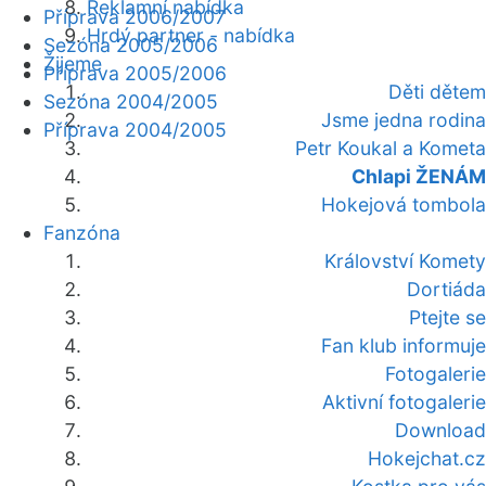
Reklamní nabídka
Příprava 2006/2007
Hrdý partner - nabídka
Sezóna 2005/2006
Žijeme
Příprava 2005/2006
Děti dětem
Sezóna 2004/2005
Jsme jedna rodina
Příprava 2004/2005
Petr Koukal a Kometa
Chlapi ŽENÁM
Hokejová tombola
Fanzóna
Království Komety
Dortiáda
Ptejte se
Fan klub informuje
Fotogalerie
Aktivní fotogalerie
Download
Hokejchat.cz