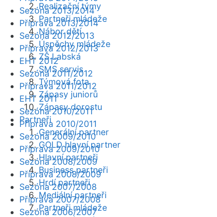
Realizační týmy
Sezóna 2013/2014
Partneři mládeže
Příprava 2013/2014
Nábor dětí
Sezóna 2012/2013
Úspěchy mládeže
Příprava 2012/2013
ZŠ Labská
EHT 2012
SMS servis
Sezóna 2011/2012
Týmová fota
Příprava 2011/2012
Zápasy juniorů
EHT 2011
Zápasy dorostu
Sezóna 2010/2011
Partneři
Příprava 2010/2011
Generální partner
Sezóna 2009/2010
GOLD hlavní partner
Příprava 2009/2010
Hlavní partneři
Sezóna 2008/2009
Business partneři
Příprava 2008/2009
Hrdí partneři
Sezóna 2007/2008
Mediální partneři
Příprava 2007/2008
Partneři mládeže
Sezóna 2006/2007