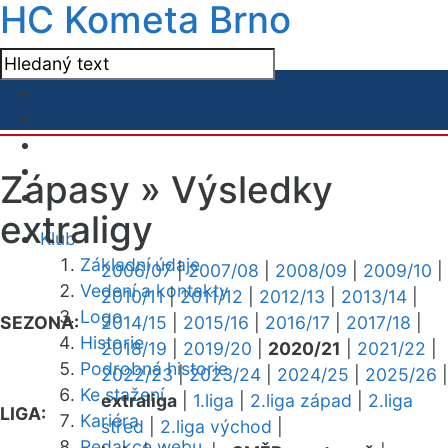
HC Kometa Brno
Zápasy »
Výsledky
extraligy
Klub
Základní údaje
2006/07
|
2007/08
|
2008/09
|
2009/10
|
Vedení a kontakty
2010/11
|
2011/12
|
2012/13
|
2013/14
|
Logo
SEZONA:
2014/15
|
2015/16
|
2016/17
|
2017/18
|
Historie
2018/19
|
2019/20
|
2020/21
|
2021/22
|
Podrobná historie
2022/23
|
2023/24
|
2024/25
|
2025/26
|
Ke stažení
extraliga
|
1.liga
|
2.liga západ
|
2.liga
LIGA:
Kariéra
střed
|
2.liga východ
|
Redakce webu