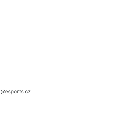
r
@esports.cz.