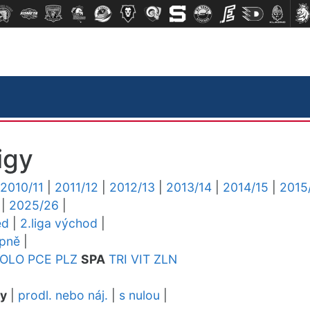
igy
2010/11
|
2011/12
|
2012/13
|
2013/14
|
2014/15
|
2015
|
2025/26
|
ed
|
2.liga východ
|
upně
|
OLO
PCE
PLZ
SPA
TRI
VIT
ZLN
dy
|
prodl. nebo náj.
|
s nulou
|