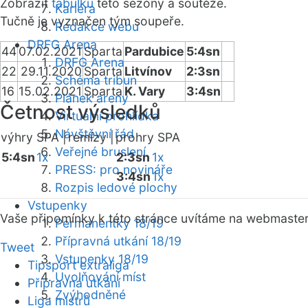
Zobrazit
tabulku
této sezóny a soutěže.
Kariéra
Tučně je vyznačen tým soupeře.
Redakce webu
DRFG Arena
44
07.02.2021
Sparta
Pardubice
5:4sn
DRFG Arena
22
29.11.2020
Sparta
Litvínov
2:3sn
Schéma tribun
16
15.02.2021
Sparta
K. Vary
3:4sn
Plánek areny
Četnost výsledků
Virtuální prohlídka
Návštěvní řád
výhry SPA |
remízy |
prohry SPA
Veřejné bruslení
5:4sn
1x
2:3sn
1x
PRESS: pro novináře
3:4sn
1x
Rozpis ledové plochy
Vstupenky
Vaše připomínky k této stránce uvítáme na webmaste
Permanentky 18/19
Přípravná utkání 18/19
Tweet
Vstupenky 18/19
Tipsport extraliga
Uvolňování míst
Přípravná utkání
Zvýhodněné
Liga mistrů