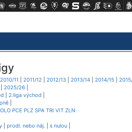
igy
2010/11
|
2011/12
|
2012/13
|
2013/14
|
2014/15
|
2015
|
2025/26
|
ed
|
2.liga východ
|
upně
|
OLO
PCE
PLZ
SPA
TRI
VIT
ZLN
y
|
prodl. nebo náj.
|
s nulou
|