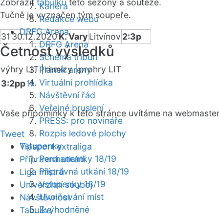
Zobrazit
tabulku
této sezóny a soutěže.
Kariéra
Tučně je vyznačen tým soupeře.
Redakce webu
DRFG Arena
31
30.12.2020
K. Vary
Litvínov
2:3p
DRFG Arena
Četnost výsledků
Schéma tribun
výhry LIT |
remízy |
prohry LIT
Plánek areny
Virtuální prohlídka
3:2pp
1x
Návštěvní řád
Veřejné bruslení
Vaše připomínky k této stránce uvítáme na webmaste
PRESS: pro novináře
Rozpis ledové plochy
Tweet
Vstupenky
Tipsport extraliga
Permanentky 18/19
Přípravná utkání
Přípravná utkání 18/19
Liga mistrů
Vstupenky 18/19
Univerzitní souboj
Uvolňování míst
Návštěvnost
Zvýhodněné
Tabulka