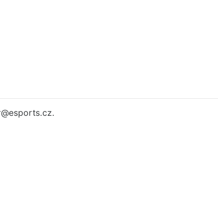
r
@esports.cz.