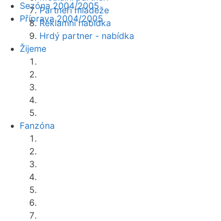
Sezóna 2004/2005
Partneři mládeže
Příprava 2004/2005
Reklamní nabídka
Hrdý partner - nabídka
Žijeme
Fanzóna