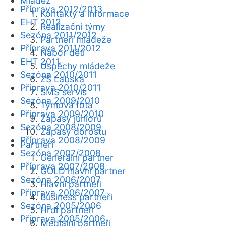
Mládež
Příprava 2012/2013
Kontakty a informace
EHT 2012
Realizační týmy
Sezóna 2011/2012
Partneři mládeže
Příprava 2011/2012
Nábor dětí
EHT 2011
Úspěchy mládeže
Sezóna 2010/2011
ZŠ Labská
Příprava 2010/2011
SMS servis
Sezóna 2009/2010
Týmová fota
Příprava 2009/2010
Zápasy juniorů
Sezóna 2008/2009
Zápasy dorostu
Příprava 2008/2009
Partneři
Sezóna 2007/2008
Generální partner
Příprava 2007/2008
GOLD hlavní partner
Sezóna 2006/2007
Hlavní partneři
Příprava 2006/2007
Business partneři
Sezóna 2005/2006
Hrdí partneři
Příprava 2005/2006
Mediální partneři