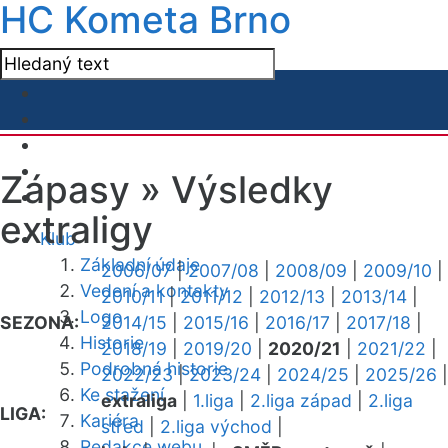
HC Kometa Brno
Zápasy »
Výsledky
extraligy
Klub
Základní údaje
2006/07
|
2007/08
|
2008/09
|
2009/10
|
Vedení a kontakty
2010/11
|
2011/12
|
2012/13
|
2013/14
|
Logo
SEZONA:
2014/15
|
2015/16
|
2016/17
|
2017/18
|
Historie
2018/19
|
2019/20
|
2020/21
|
2021/22
|
Podrobná historie
2022/23
|
2023/24
|
2024/25
|
2025/26
|
Ke stažení
extraliga
|
1.liga
|
2.liga západ
|
2.liga
LIGA:
Kariéra
střed
|
2.liga východ
|
Redakce webu