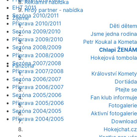
Reklamní nabídka
EHT 2011
Hrdý partner - nabídka
Sezóna 2010/2011
Žijeme
Příprava 2010/2011
Děti dětem
Sezóna 2009/2010
Jsme jedna rodina
Příprava 2009/2010
Petr Koukal a Kometa
Sezóna 2008/2009
Chlapi ŽENÁM
Příprava 2008/2009
Hokejová tombola
Sezóna 2007/2008
Fanzóna
Příprava 2007/2008
Království Komety
Sezóna 2006/2007
Dortiáda
Příprava 2006/2007
Ptejte se
Sezóna 2005/2006
Fan klub informuje
Příprava 2005/2006
Fotogalerie
Sezóna 2004/2005
Aktivní fotogalerie
Příprava 2004/2005
Download
Hokejchat.cz