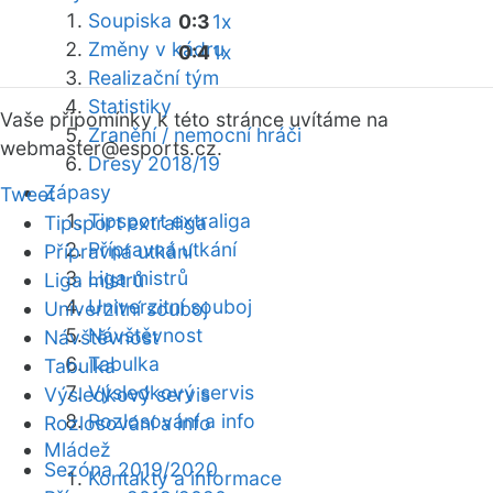
Soupiska
0:3
1x
Změny v kádru
0:4
1x
Realizační tým
Statistiky
Vaše připomínky k této stránce uvítáme na
Zranění / nemocní hráči
webmaster
@esports.cz.
Dresy 2018/19
Zápasy
Tweet
Tipsport extraliga
Tipsport extraliga
Přípravná utkání
Přípravná utkání
Liga mistrů
Liga mistrů
Univerzitní souboj
Univerzitní souboj
Návštěvnost
Návštěvnost
Tabulka
Tabulka
Výsledkový servis
Výsledkový servis
Rozlosování a info
Rozlosování a info
Mládež
Sezóna 2019/2020
Kontakty a informace