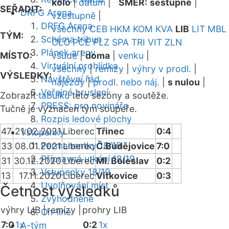
kolo
|
datum
|
SMĚR:
sestupně
|
SEŘADIT:
DRFG Arena
vzestupně
|
DRFG Arena
všechny
CEB
HKM
KOM
KVA
LIB
LIT
MBL
TÝM:
Schéma tribun
OLO
PCE
PLZ
SPA
TRI
VIT
ZLN
Plánek areny
MÍSTO:
všude
|
doma
|
venku
|
Virtuální prohlídka
všechny
|
remízy
|
výhry v prodl.
|
VÝSLEDKY:
Návštěvní řád
nájezdy
|
prodl. nebo náj.
|
s nulou
|
Veřejné bruslení
Zobrazit
tabulku
této sezóny a soutěže.
PRESS: pro novináře
Tučně je vyznačen tým soupeře.
Rozpis ledové plochy
47
21.02.2021
Liberec
Třinec
0:4
Vstupenky
Permanentky 18/19
33
08.01.2021
Liberec
Č.Budějovice
7:0
Přípravná utkání 18/19
31
30.12.2020
Liberec
Ml. Boleslav
0:2
Vstupenky 18/19
13
17.11.2020
Liberec
Vítkovice
0:3
Uvolňování míst
Četnost výsledků
Zvýhodněné
výhry LIB |
remízy |
prohry LIB
On-line
7:0
1x
0:2
1x
A-tým