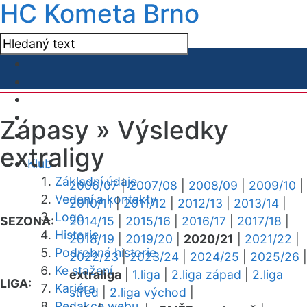
HC Kometa Brno
Zápasy »
Výsledky
extraligy
Klub
Základní údaje
2006/07
|
2007/08
|
2008/09
|
2009/10
|
Vedení a kontakty
2010/11
|
2011/12
|
2012/13
|
2013/14
|
Logo
SEZONA:
2014/15
|
2015/16
|
2016/17
|
2017/18
|
Historie
2018/19
|
2019/20
|
2020/21
|
2021/22
|
Podrobná historie
2022/23
|
2023/24
|
2024/25
|
2025/26
|
Ke stažení
extraliga
|
1.liga
|
2.liga západ
|
2.liga
LIGA:
Kariéra
střed
|
2.liga východ
|
Redakce webu