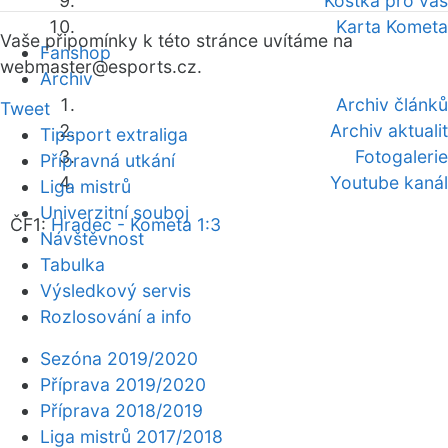
Kostka pro vás
Karta Kometa
Vaše připomínky k této stránce uvítáme na
Fanshop
webmaster
@esports.cz.
Archiv
Archiv článků
Tweet
Archiv aktualit
Tipsport extraliga
Fotogalerie
Přípravná utkání
Youtube kanál
Liga mistrů
Univerzitní souboj
ČF1:
Hradec - Kometa 1:3
Návštěvnost
Tabulka
Výsledkový servis
Rozlosování a info
Sezóna 2019/2020
Příprava 2019/2020
Příprava 2018/2019
Liga mistrů 2017/2018