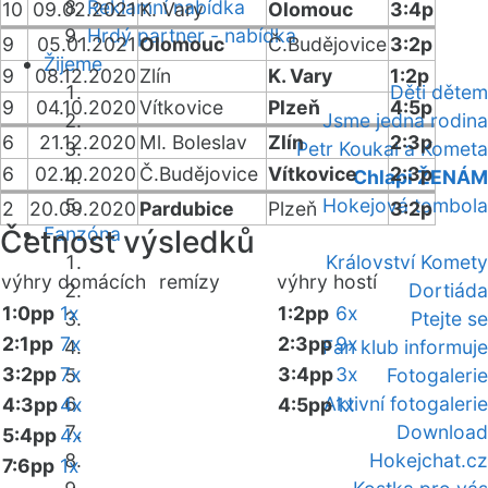
Reklamní nabídka
10
09.02.2021
K. Vary
Olomouc
3:4p
Hrdý partner - nabídka
9
05.01.2021
Olomouc
Č.Budějovice
3:2p
Žijeme
9
08.12.2020
Zlín
K. Vary
1:2p
Děti dětem
9
04.10.2020
Vítkovice
Plzeň
4:5p
Jsme jedna rodina
6
21.12.2020
Ml. Boleslav
Zlín
2:3p
Petr Koukal a Kometa
6
02.10.2020
Č.Budějovice
Vítkovice
2:3p
Chlapi ŽENÁM
Hokejová tombola
2
20.09.2020
Pardubice
Plzeň
3:2p
Fanzóna
Četnost výsledků
Království Komety
výhry domácích
remízy
výhry hostí
Dortiáda
1:0pp
1x
1:2pp
6x
Ptejte se
2:1pp
7x
2:3pp
9x
Fan klub informuje
3:2pp
7x
3:4pp
3x
Fotogalerie
Aktivní fotogalerie
4:3pp
4x
4:5pp
1x
Download
5:4pp
4x
Hokejchat.cz
7:6pp
1x