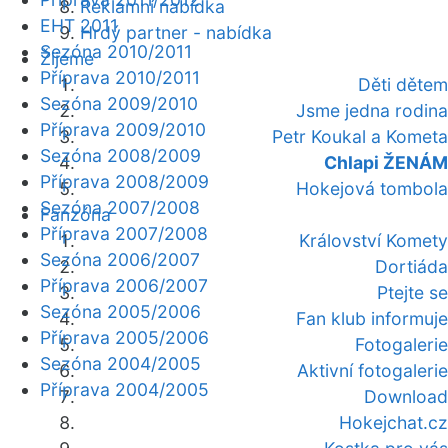
Reklamní nabídka
EHT 2011
Hrdý partner - nabídka
Sezóna 2010/2011
Žijeme
Příprava 2010/2011
Děti dětem
Sezóna 2009/2010
Jsme jedna rodina
Příprava 2009/2010
Petr Koukal a Kometa
Sezóna 2008/2009
Chlapi ŽENÁM
Příprava 2008/2009
Hokejová tombola
Sezóna 2007/2008
Fanzóna
Příprava 2007/2008
Království Komety
Sezóna 2006/2007
Dortiáda
Příprava 2006/2007
Ptejte se
Sezóna 2005/2006
Fan klub informuje
Příprava 2005/2006
Fotogalerie
Sezóna 2004/2005
Aktivní fotogalerie
Příprava 2004/2005
Download
Hokejchat.cz