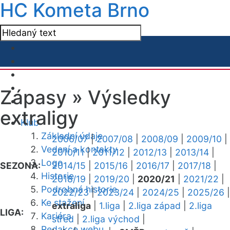
HC Kometa Brno
Zápasy »
Výsledky
extraligy
Klub
Základní údaje
2006/07
|
2007/08
|
2008/09
|
2009/10
|
Vedení a kontakty
2010/11
|
2011/12
|
2012/13
|
2013/14
|
Logo
SEZONA:
2014/15
|
2015/16
|
2016/17
|
2017/18
|
Historie
2018/19
|
2019/20
|
2020/21
|
2021/22
|
Podrobná historie
2022/23
|
2023/24
|
2024/25
|
2025/26
|
Ke stažení
extraliga
|
1.liga
|
2.liga západ
|
2.liga
LIGA:
Kariéra
střed
|
2.liga východ
|
Redakce webu