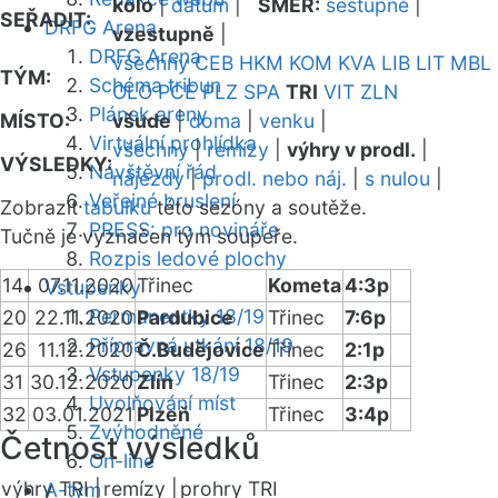
kolo
|
datum
|
SMĚR:
sestupně
|
SEŘADIT:
DRFG Arena
vzestupně
|
DRFG Arena
všechny
CEB
HKM
KOM
KVA
LIB
LIT
MBL
TÝM:
Schéma tribun
OLO
PCE
PLZ
SPA
TRI
VIT
ZLN
Plánek areny
MÍSTO:
všude
|
doma
|
venku
|
Virtuální prohlídka
všechny
|
remízy
|
výhry v prodl.
|
VÝSLEDKY:
Návštěvní řád
nájezdy
|
prodl. nebo náj.
|
s nulou
|
Veřejné bruslení
Zobrazit
tabulku
této sezóny a soutěže.
PRESS: pro novináře
Tučně je vyznačen tým soupeře.
Rozpis ledové plochy
14
07.11.2020
Třinec
Kometa
4:3p
Vstupenky
Permanentky 18/19
20
22.11.2020
Pardubice
Třinec
7:6p
Přípravná utkání 18/19
26
11.12.2020
Č.Budějovice
Třinec
2:1p
Vstupenky 18/19
31
30.12.2020
Zlín
Třinec
2:3p
Uvolňování míst
32
03.01.2021
Plzeň
Třinec
3:4p
Zvýhodněné
Četnost výsledků
On-line
výhry TRI |
remízy |
prohry TRI
A-tým