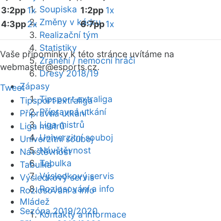
Soupiska
3:2pp
1x
1:2pp
1x
Změny v kádru
4:3pp
2x
6:7pp
1x
Realizační tým
Statistiky
Vaše připomínky k této stránce uvítáme na
Zranění / nemocní hráči
webmaster
@esports.cz.
Dresy 2018/19
Zápasy
Tweet
Tipsport extraliga
Tipsport extraliga
Přípravná utkání
Přípravná utkání
Liga mistrů
Liga mistrů
Univerzitní souboj
Univerzitní souboj
Návštěvnost
Návštěvnost
Tabulka
Tabulka
Výsledkový servis
Výsledkový servis
Rozlosování a info
Rozlosování a info
Mládež
Sezóna 2019/2020
Kontakty a informace