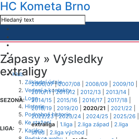
HC Kometa Brno
Zápasy »
Výsledky
extraligy
Klub
Základní údaje
2006/07
|
2007/08
|
2008/09
|
2009/10
|
Vedení a kontakty
2010/11
|
2011/12
|
2012/13
|
2013/14
|
Logo
SEZONA:
2014/15
|
2015/16
|
2016/17
|
2017/18
|
Historie
2018/19
|
2019/20
|
2020/21
|
2021/22
|
Podrobná historie
2022/23
|
2023/24
|
2024/25
|
2025/26
|
Ke stažení
extraliga
|
1.liga
|
2.liga západ
|
2.liga
LIGA:
Kariéra
střed
|
2.liga východ
|
Redakce webu