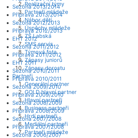
Realizační týmy
Sezóna 2013/2014
Partneři mládeže
Příprava 2013/2014
Nábor dětí
Sezóna 2012/2013
Úspěchy mládeže
Příprava 2012/2013
ZŠ Labská
EHT 2012
SMS servis
Sezóna 2011/2012
Týmová fota
Příprava 2011/2012
Zápasy juniorů
EHT 2011
Zápasy dorostu
Sezóna 2010/2011
Partneři
Příprava 2010/2011
Generální partner
Sezóna 2009/2010
GOLD hlavní partner
Příprava 2009/2010
Hlavní partneři
Sezóna 2008/2009
Business partneři
Příprava 2008/2009
Hrdí partneři
Sezóna 2007/2008
Mediální partneři
Příprava 2007/2008
Partneři mládeže
Sezóna 2006/2007