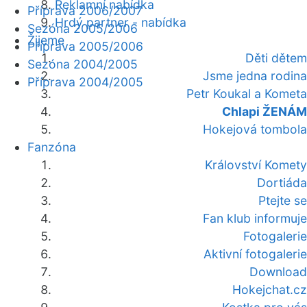
Reklamní nabídka
Příprava 2006/2007
Hrdý partner - nabídka
Sezóna 2005/2006
Žijeme
Příprava 2005/2006
Děti dětem
Sezóna 2004/2005
Jsme jedna rodina
Příprava 2004/2005
Petr Koukal a Kometa
Chlapi ŽENÁM
Hokejová tombola
Fanzóna
Království Komety
Dortiáda
Ptejte se
Fan klub informuje
Fotogalerie
Aktivní fotogalerie
Download
Hokejchat.cz