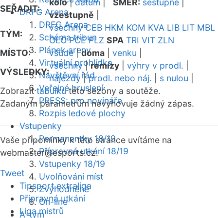
kolo
|
datum
|
SMĚR:
sestupně
|
SEŘADIT:
DRFG Arena
vzestupně
|
DRFG Arena
všechny
CEB
HKM
KOM
KVA
LIB
LIT
MBL
TÝM:
Schéma tribun
OLO
PCE
PLZ
SPA
TRI
VIT
ZLN
Plánek areny
MÍSTO:
všude
|
doma
|
venku
|
Virtuální prohlídka
všechny
|
remízy
|
výhry v prodl.
|
VÝSLEDKY:
Návštěvní řád
nájezdy
|
prodl. nebo náj.
|
s nulou
|
Veřejné bruslení
Zobrazit
tabulku
této sezóny a soutěže.
PRESS: pro novináře
Zadaným parametrům nevyhovuje žádný zápas.
Rozpis ledové plochy
Vstupenky
Permanentky 18/19
Vaše připomínky k této stránce uvítáme na
Přípravná utkání 18/19
webmaster
@esports.cz.
Vstupenky 18/19
Tweet
Uvolňování míst
Tipsport extraliga
Zvýhodněné
Přípravná utkání
On-line
Liga mistrů
A-tým