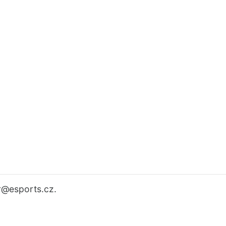
r
@esports.cz.