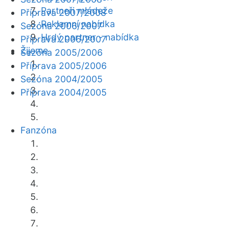
Partneři mládeže
Příprava 2007/2008
Reklamní nabídka
Sezóna 2006/2007
Hrdý partner - nabídka
Příprava 2006/2007
Žijeme
Sezóna 2005/2006
Příprava 2005/2006
Sezóna 2004/2005
Příprava 2004/2005
Fanzóna