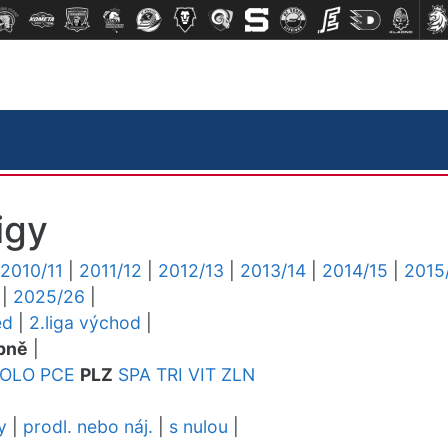
igy
2010/11
|
2011/12
|
2012/13
|
2013/14
|
2014/15
|
2015
|
2025/26
|
ed
|
2.liga východ
|
pně
|
OLO
PCE
PLZ
SPA
TRI
VIT
ZLN
y
|
prodl. nebo náj.
|
s nulou
|