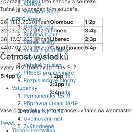
Zobrazit
tabulku
této sezóny a soutěže.
Kariéra
Tučně je vyznačen tým soupeře.
Redakce webu
DRFG Arena
26
11.12.2020
Plzeň
Olomouc
1:2p
DRFG Arena
32
03.01.2021
Plzeň
Třinec
3:4p
Schéma tribun
36
17.01.2021
Plzeň
Liberec
2:3p
Plánek areny
44
07.02.2021
Plzeň
Č.Budějovice
5:4p
Virtuální prohlídka
Četnost výsledků
Návštěvní řád
Veřejné bruslení
výhry PLZ |
remízy |
prohry PLZ
PRESS: pro novináře
5:4pp
1x
1:2pp
1x
Rozpis ledové plochy
2:3pp
1x
Vstupenky
3:4pp
1x
Permanentky 18/19
Přípravná utkání 18/19
Vaše připomínky k této stránce uvítáme na webmaste
Vstupenky 18/19
Uvolňování míst
Tweet
Zvýhodněné
Tipsport extraliga