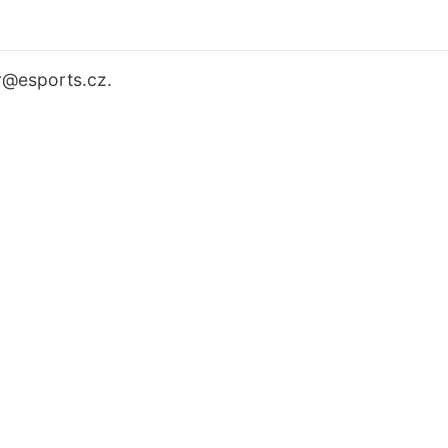
r
@esports.cz.