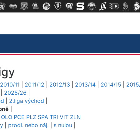
igy
2010/11
|
2011/12
|
2012/13
|
2013/14
|
2014/15
|
2015
|
2025/26
|
ed
|
2.liga východ
|
pně
|
OLO
PCE
PLZ
SPA
TRI
VIT
ZLN
dy
|
prodl. nebo náj.
|
s nulou
|