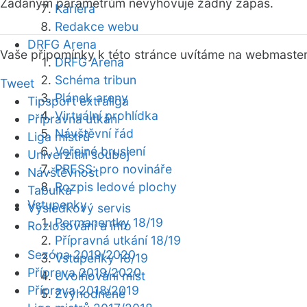
Zadaným parametrům nevyhovuje žádný zápas.
Kariéra
Redakce webu
DRFG Arena
Vaše připomínky k této stránce uvítáme na webmaste
DRFG Arena
Schéma tribun
Tweet
Plánek areny
Tipsport extraliga
Virtuální prohlídka
Přípravná utkání
Návštěvní řád
Liga mistrů
Veřejné bruslení
Univerzitní souboj
PRESS: pro novináře
Návštěvnost
Rozpis ledové plochy
Tabulka
Vstupenky
Výsledkový servis
Permanentky 18/19
Rozlosování a info
Přípravná utkání 18/19
Sezóna 2019/2020
Vstupenky 18/19
Příprava 2019/2020
Uvolňování míst
Příprava 2018/2019
Zvýhodněné