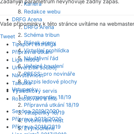
Zadaným parametrům nevyhovuje žádný zápas.
Kariéra
Redakce webu
DRFG Arena
Vaše připomínky k této stránce uvítáme na webmaste
DRFG Arena
Schéma tribun
Tweet
Plánek areny
Tipsport extraliga
Virtuální prohlídka
Přípravná utkání
Návštěvní řád
Liga mistrů
Veřejné bruslení
Univerzitní souboj
PRESS: pro novináře
Návštěvnost
Rozpis ledové plochy
Tabulka
Vstupenky
Výsledkový servis
Permanentky 18/19
Rozlosování a info
Přípravná utkání 18/19
Sezóna 2019/2020
Vstupenky 18/19
Příprava 2019/2020
Uvolňování míst
Příprava 2018/2019
Zvýhodněné