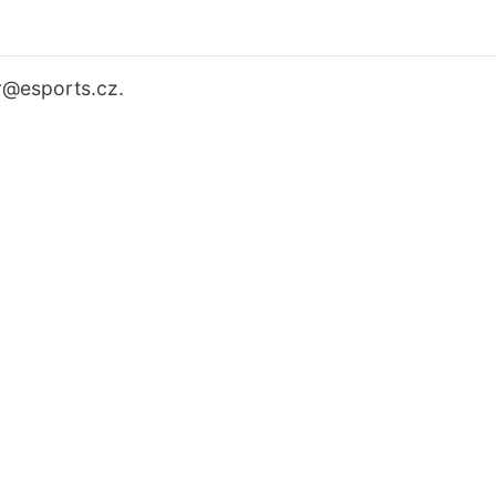
r
@esports.cz.