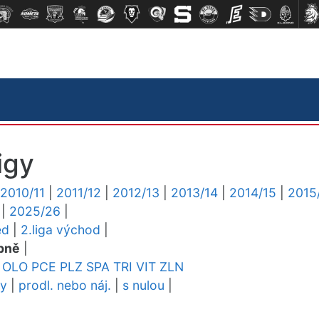
igy
2010/11
|
2011/12
|
2012/13
|
2013/14
|
2014/15
|
2015
|
2025/26
|
ed
|
2.liga východ
|
pně
|
OLO
PCE
PLZ
SPA
TRI
VIT
ZLN
dy
|
prodl. nebo náj.
|
s nulou
|