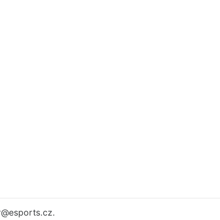
r
@esports.cz.