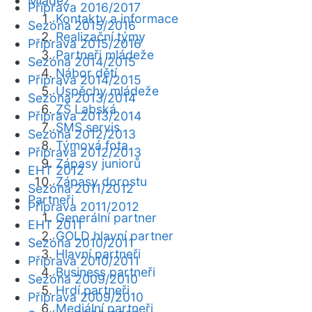
Mládež
Příprava 2016/2017
Kontakty a informace
Sezóna 2015/2016
Realizační týmy
Příprava 2015/2016
Partneři mládeže
Sezóna 2014/2015
Nábor dětí
Příprava 2014/2015
Úspěchy mládeže
Sezóna 2013/2014
ZŠ Labská
Příprava 2013/2014
SMS servis
Sezóna 2012/2013
Týmová fota
Příprava 2012/2013
Zápasy juniorů
EHT 2012
Zápasy dorostu
Sezóna 2011/2012
Partneři
Příprava 2011/2012
Generální partner
EHT 2011
GOLD hlavní partner
Sezóna 2010/2011
Hlavní partneři
Příprava 2010/2011
Business partneři
Sezóna 2009/2010
Hrdí partneři
Příprava 2009/2010
Mediální partneři