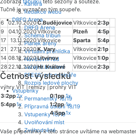
Zobrazit
tabulku
této sezóny a soutěže.
Kariéra
Tučně je vyznačen tým soupeře.
Redakce webu
DRFG Arena
6
02.10.2020
Č.Budějovice
Vítkovice
2:3p
DRFG Arena
9
04.10.2020
Vítkovice
Plzeň
4:5p
Schéma tribun
17
13.11.2020
Vítkovice
Sparta
5:4p
Plánek areny
21
27.11.2020
K. Vary
Vítkovice
2:1p
Virtuální prohlídka
14
08.12.2020
Litvínov
Vítkovice
1:0p
Návštěvní řád
28
22.12.2020
Hr. Králové
Vítkovice
2:3p
Veřejné bruslení
Četnost výsledků
PRESS: pro novináře
Rozpis ledové plochy
výhry VIT |
remízy |
prohry VIT
Vstupenky
3:2pp
2x
0:1pp
1x
Permanentky 18/19
5:4pp
1x
1:2pp
1x
Přípravná utkání 18/19
4:5pp
1x
Vstupenky 18/19
Uvolňování míst
Zvýhodněné
Vaše připomínky k této stránce uvítáme na webmaste