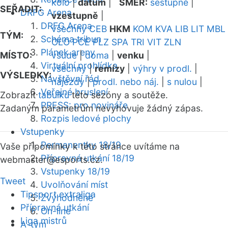
kolo
|
datum
|
SMĚR:
sestupně
|
SEŘADIT:
DRFG Arena
vzestupně
|
DRFG Arena
všechny
CEB
HKM
KOM
KVA
LIB
LIT
MBL
TÝM:
Schéma tribun
OLO
PCE
PLZ
SPA
TRI
VIT
ZLN
Plánek areny
MÍSTO:
všude
|
doma
|
venku
|
Virtuální prohlídka
všechny
|
remízy
|
výhry v prodl.
|
VÝSLEDKY:
Návštěvní řád
nájezdy
|
prodl. nebo náj.
|
s nulou
|
Veřejné bruslení
Zobrazit
tabulku
této sezóny a soutěže.
PRESS: pro novináře
Zadaným parametrům nevyhovuje žádný zápas.
Rozpis ledové plochy
Vstupenky
Permanentky 18/19
Vaše připomínky k této stránce uvítáme na
Přípravná utkání 18/19
webmaster
@esports.cz.
Vstupenky 18/19
Tweet
Uvolňování míst
Tipsport extraliga
Zvýhodněné
Přípravná utkání
On-line
Liga mistrů
A-tým