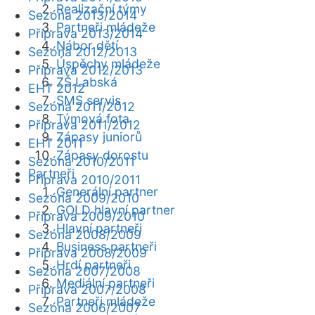
Realizační týmy
Sezóna 2013/2014
Partneři mládeže
Příprava 2013/2014
Nábor dětí
Sezóna 2012/2013
Úspěchy mládeže
Příprava 2012/2013
ZŠ Labská
EHT 2012
SMS servis
Sezóna 2011/2012
Týmová fota
Příprava 2011/2012
Zápasy juniorů
EHT 2011
Zápasy dorostu
Sezóna 2010/2011
Partneři
Příprava 2010/2011
Generální partner
Sezóna 2009/2010
GOLD hlavní partner
Příprava 2009/2010
Hlavní partneři
Sezóna 2008/2009
Business partneři
Příprava 2008/2009
Hrdí partneři
Sezóna 2007/2008
Mediální partneři
Příprava 2007/2008
Partneři mládeže
Sezóna 2006/2007