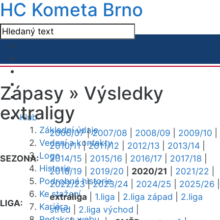
HC Kometa Brno
Zápasy »
Výsledky
extraligy
Klub
Základní údaje
2006/07
|
2007/08
|
2008/09
|
2009/10
|
Vedení a kontakty
2010/11
|
2011/12
|
2012/13
|
2013/14
|
Logo
SEZONA:
2014/15
|
2015/16
|
2016/17
|
2017/18
|
Historie
2018/19
|
2019/20
|
2020/21
|
2021/22
|
Podrobná historie
2022/23
|
2023/24
|
2024/25
|
2025/26
|
Ke stažení
extraliga
|
1.liga
|
2.liga západ
|
2.liga
LIGA:
Kariéra
střed
|
2.liga východ
|
Redakce webu