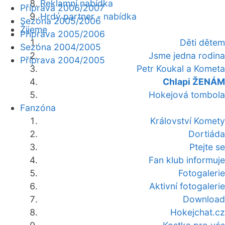
Reklamní nabídka
Příprava 2006/2007
Hrdý partner - nabídka
Sezóna 2005/2006
Žijeme
Příprava 2005/2006
Děti dětem
Sezóna 2004/2005
Jsme jedna rodina
Příprava 2004/2005
Petr Koukal a Kometa
Chlapi ŽENÁM
Hokejová tombola
Fanzóna
Království Komety
Dortiáda
Ptejte se
Fan klub informuje
Fotogalerie
Aktivní fotogalerie
Download
Hokejchat.cz