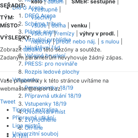
kolo
|
datum
|
SMĚR:
sestupně
|
SEŘADIT:
DRFG Arena
vzestupně
|
DRFG Arena
TÝM:
všechny
Schéma tribun
MÍSTO:
všude
|
doma
|
venku
|
Plánek areny
všechny
|
remízy
|
výhry v prodl.
|
VÝSLEDKY:
Virtuální prohlídka
nájezdy
|
prodl. nebo náj.
|
s nulou
|
Návštěvní řád
Zobrazit
tabulku
této sezóny a soutěže.
Veřejné bruslení
Zadaným parametrům nevyhovuje žádný zápas.
PRESS: pro novináře
Rozpis ledové plochy
Vstupenky
Vaše připomínky k této stránce uvítáme na
Permanentky 18/19
webmaster
@esports.cz.
Přípravná utkání 18/19
Tweet
Vstupenky 18/19
Tipsport extraliga
Uvolňování míst
Přípravná utkání
Zvýhodněné
Liga mistrů
On-line
Univerzitní souboj
A-tým