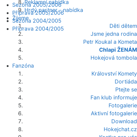
Reklamní nabídka
Sezóna 2005/2006
Hrdý partner - nabídka
Příprava 2005/2006
Žijeme
Sezóna 2004/2005
Děti dětem
Příprava 2004/2005
Jsme jedna rodina
Petr Koukal a Kometa
Chlapi ŽENÁM
Hokejová tombola
Fanzóna
Království Komety
Dortiáda
Ptejte se
Fan klub informuje
Fotogalerie
Aktivní fotogalerie
Download
Hokejchat.cz