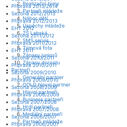
Realizační týmy
Příprava 2013/2014
Partneři mládeže
Sezóna 2012/2013
Nábor dětí
Příprava 2012/2013
Úspěchy mládeže
EHT 2012
ZŠ Labská
Sezóna 2011/2012
SMS servis
Příprava 2011/2012
Týmová fota
EHT 2011
Zápasy juniorů
Sezóna 2010/2011
Zápasy dorostu
Příprava 2010/2011
Partneři
Sezóna 2009/2010
Generální partner
Příprava 2009/2010
GOLD hlavní partner
Sezóna 2008/2009
Hlavní partneři
Příprava 2008/2009
Business partneři
Sezóna 2007/2008
Hrdí partneři
Příprava 2007/2008
Mediální partneři
Sezóna 2006/2007
Partneři mládeže
Příprava 2006/2007