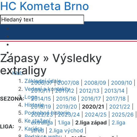
HC Kometa Brno
Zápasy »
Výsledky
extraligy
Klub
Základní údaje
2006/07
|
2007/08
|
2008/09
|
2009/10
|
Vedení a kontakty
2010/11
|
2011/12
|
2012/13
|
2013/14
|
Logo
SEZONA:
2014/15
|
2015/16
|
2016/17
|
2017/18
|
Historie
2018/19
|
2019/20
|
2020/21
|
2021/22
|
Podrobná historie
2022/23
|
2023/24
|
2024/25
|
2025/26
|
Ke stažení
extraliga
|
1.liga
|
2.liga západ
|
2.liga
LIGA:
Kariéra
střed
|
2.liga východ
|
Redakce webu