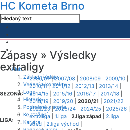
HC Kometa Brno
Zápasy »
Výsledky
extraligy
Klub
Základní údaje
2006/07
|
2007/08
|
2008/09
|
2009/10
|
Vedení a kontakty
2010/11
|
2011/12
|
2012/13
|
2013/14
|
Logo
SEZONA:
2014/15
|
2015/16
|
2016/17
|
2017/18
|
Historie
2018/19
|
2019/20
|
2020/21
|
2021/22
|
Podrobná historie
2022/23
|
2023/24
|
2024/25
|
2025/26
|
Ke stažení
extraliga
|
1.liga
|
2.liga západ
|
2.liga
LIGA:
Kariéra
střed
|
2.liga východ
|
Redakce webu