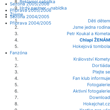
Reklamní nabídka
Sezóna 2005/2006
Hrdý partner - nabídka
Příprava 2005/2006
Žijeme
Sezóna 2004/2005
Děti dětem
Příprava 2004/2005
Jsme jedna rodina
Petr Koukal a Kometa
Chlapi ŽENÁM
Hokejová tombola
Fanzóna
Království Komety
Dortiáda
Ptejte se
Fan klub informuje
Fotogalerie
Aktivní fotogalerie
Download
Hokejchat.cz