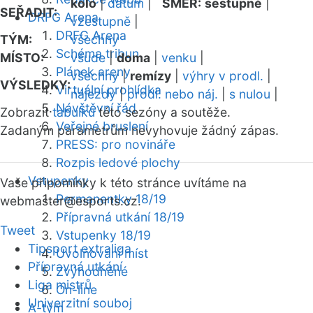
kolo
|
datum
|
SMĚR:
sestupně
|
SEŘADIT:
DRFG Arena
vzestupně
|
DRFG Arena
TÝM:
všechny
Schéma tribun
MÍSTO:
všude
|
doma
|
venku
|
Plánek areny
všechny
|
remízy
|
výhry v prodl.
|
VÝSLEDKY:
Virtuální prohlídka
nájezdy
|
prodl. nebo náj.
|
s nulou
|
Návštěvní řád
Zobrazit
tabulku
této sezóny a soutěže.
Veřejné bruslení
Zadaným parametrům nevyhovuje žádný zápas.
PRESS: pro novináře
Rozpis ledové plochy
Vstupenky
Vaše připomínky k této stránce uvítáme na
Permanentky 18/19
webmaster
@esports.cz.
Přípravná utkání 18/19
Tweet
Vstupenky 18/19
Tipsport extraliga
Uvolňování míst
Přípravná utkání
Zvýhodněné
Liga mistrů
On-line
Univerzitní souboj
A-tým