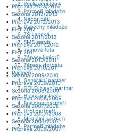
Realizační týmy
Příprava 2013/2014
Partneři mládeže
Sezóna 2012/2013
Nábor dětí
Příprava 2012/2013
Úspěchy mládeže
EHT 2012
ZŠ Labská
Sezóna 2011/2012
SMS servis
Příprava 2011/2012
Týmová fota
EHT 2011
Zápasy juniorů
Sezóna 2010/2011
Zápasy dorostu
Příprava 2010/2011
Partneři
Sezóna 2009/2010
Generální partner
Příprava 2009/2010
GOLD hlavní partner
Sezóna 2008/2009
Hlavní partneři
Příprava 2008/2009
Business partneři
Sezóna 2007/2008
Hrdí partneři
Příprava 2007/2008
Mediální partneři
Sezóna 2006/2007
Partneři mládeže
Příprava 2006/2007