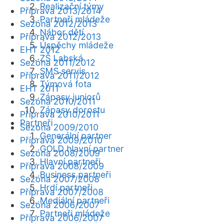
Realizační týmy
Příprava 2013/2014
Partneři mládeže
Sezóna 2012/2013
Nábor dětí
Příprava 2012/2013
Úspěchy mládeže
EHT 2012
ZŠ Labská
Sezóna 2011/2012
SMS servis
Příprava 2011/2012
Týmová fota
EHT 2011
Zápasy juniorů
Sezóna 2010/2011
Zápasy dorostu
Příprava 2010/2011
Partneři
Sezóna 2009/2010
Generální partner
Příprava 2009/2010
GOLD hlavní partner
Sezóna 2008/2009
Hlavní partneři
Příprava 2008/2009
Business partneři
Sezóna 2007/2008
Hrdí partneři
Příprava 2007/2008
Mediální partneři
Sezóna 2006/2007
Partneři mládeže
Příprava 2006/2007