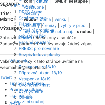
kolo
|
datum
|
SMĚR:
sestupně
|
SEŘADIT:
DRFG Arena
vzestupně
|
DRFG Arena
TÝM:
všechny
Schéma tribun
MÍSTO:
všude
|
doma
|
venku
|
Plánek areny
všechny
|
remízy
|
výhry v prodl.
|
VÝSLEDKY:
Virtuální prohlídka
nájezdy
|
prodl. nebo náj.
|
s nulou
|
Návštěvní řád
Zobrazit
tabulku
této sezóny a soutěže.
Veřejné bruslení
Zadaným parametrům nevyhovuje žádný zápas.
PRESS: pro novináře
Rozpis ledové plochy
Vstupenky
Vaše připomínky k této stránce uvítáme na
Permanentky 18/19
webmaster
@esports.cz.
Přípravná utkání 18/19
Tweet
Vstupenky 18/19
Tipsport extraliga
Uvolňování míst
Přípravná utkání
Zvýhodněné
Liga mistrů
On-line
Univerzitní souboj
A-tým