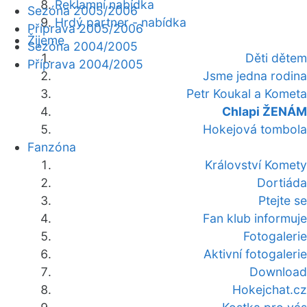
Reklamní nabídka
Sezóna 2005/2006
Hrdý partner - nabídka
Příprava 2005/2006
Žijeme
Sezóna 2004/2005
Děti dětem
Příprava 2004/2005
Jsme jedna rodina
Petr Koukal a Kometa
Chlapi ŽENÁM
Hokejová tombola
Fanzóna
Království Komety
Dortiáda
Ptejte se
Fan klub informuje
Fotogalerie
Aktivní fotogalerie
Download
Hokejchat.cz