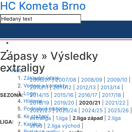
HC Kometa Brno
Zápasy »
Výsledky
extraligy
Klub
Základní údaje
2006/07
|
2007/08
|
2008/09
|
2009/10
|
Vedení a kontakty
2010/11
|
2011/12
|
2012/13
|
2013/14
|
Logo
SEZONA:
2014/15
|
2015/16
|
2016/17
|
2017/18
|
Historie
2018/19
|
2019/20
|
2020/21
|
2021/22
|
Podrobná historie
2022/23
|
2023/24
|
2024/25
|
2025/26
|
Ke stažení
extraliga
|
1.liga
|
2.liga západ
|
2.liga
LIGA:
Kariéra
střed
|
2.liga východ
|
Redakce webu