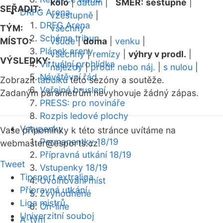
kolo
|
datum
|
SMĚR:
sestupně
|
SEŘADIT:
DRFG Arena
vzestupně
|
DRFG Arena
TÝM:
všechny
Schéma tribun
MÍSTO:
všude
|
doma
|
venku
|
Plánek areny
všechny
|
remízy
|
výhry v prodl.
|
VÝSLEDKY:
Virtuální prohlídka
nájezdy
|
prodl. nebo náj.
|
s nulou
|
Návštěvní řád
Zobrazit
tabulku
této sezóny a soutěže.
Veřejné bruslení
Zadaným parametrům nevyhovuje žádný zápas.
PRESS: pro novináře
Rozpis ledové plochy
Vstupenky
Vaše připomínky k této stránce uvítáme na
Permanentky 18/19
webmaster
@esports.cz.
Přípravná utkání 18/19
Tweet
Vstupenky 18/19
Tipsport extraliga
Uvolňování míst
Přípravná utkání
Zvýhodněné
Liga mistrů
On-line
Univerzitní souboj
A-tým