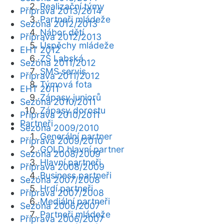
Realizační týmy
Příprava 2013/2014
Partneři mládeže
Sezóna 2012/2013
Nábor dětí
Příprava 2012/2013
Úspěchy mládeže
EHT 2012
ZŠ Labská
Sezóna 2011/2012
SMS servis
Příprava 2011/2012
Týmová fota
EHT 2011
Zápasy juniorů
Sezóna 2010/2011
Zápasy dorostu
Příprava 2010/2011
Partneři
Sezóna 2009/2010
Generální partner
Příprava 2009/2010
GOLD hlavní partner
Sezóna 2008/2009
Hlavní partneři
Příprava 2008/2009
Business partneři
Sezóna 2007/2008
Hrdí partneři
Příprava 2007/2008
Mediální partneři
Sezóna 2006/2007
Partneři mládeže
Příprava 2006/2007