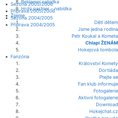
Reklamní nabídka
Sezóna 2005/2006
Hrdý partner - nabídka
Příprava 2005/2006
Žijeme
Sezóna 2004/2005
Děti dětem
Příprava 2004/2005
Jsme jedna rodina
Petr Koukal a Kometa
Chlapi ŽENÁM
Hokejová tombola
Fanzóna
Království Komety
Dortiáda
Ptejte se
Fan klub informuje
Fotogalerie
Aktivní fotogalerie
Download
Hokejchat.cz