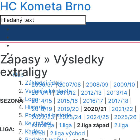
HC Kometa Brno
Zápasy »
Výsledky
extraligy
Klub
Základní údaje
2006/07
|
2007/08
|
2008/09
|
2009/10
|
Vedení a kontakty
2010/11
|
2011/12
|
2012/13
|
2013/14
|
Logo
SEZONA:
2014/15
|
2015/16
|
2016/17
|
2017/18
|
Historie
2018/19
|
2019/20
|
2020/21
|
2021/22
|
Podrobná historie
2022/23
|
2023/24
|
2024/25
|
2025/26
|
Ke stažení
extraliga
|
1.liga
|
2.liga západ
|
2.liga
LIGA:
Kariéra
střed
|
2.liga východ
|
Redakce webu