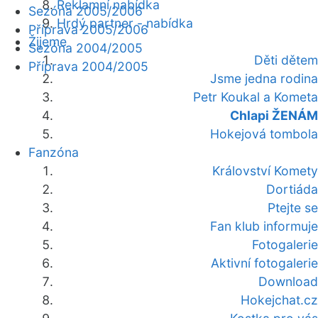
Reklamní nabídka
Sezóna 2005/2006
Hrdý partner - nabídka
Příprava 2005/2006
Žijeme
Sezóna 2004/2005
Děti dětem
Příprava 2004/2005
Jsme jedna rodina
Petr Koukal a Kometa
Chlapi ŽENÁM
Hokejová tombola
Fanzóna
Království Komety
Dortiáda
Ptejte se
Fan klub informuje
Fotogalerie
Aktivní fotogalerie
Download
Hokejchat.cz