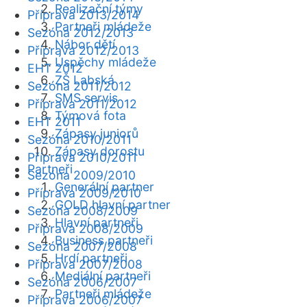
Realizační týmy
Příprava 2013/2014
Partneři mládeže
Sezóna 2012/2013
Nábor dětí
Příprava 2012/2013
Úspěchy mládeže
EHT 2012
ZŠ Labská
Sezóna 2011/2012
SMS servis
Příprava 2011/2012
Týmová fota
EHT 2011
Zápasy juniorů
Sezóna 2010/2011
Zápasy dorostu
Příprava 2010/2011
Partneři
Sezóna 2009/2010
Generální partner
Příprava 2009/2010
GOLD hlavní partner
Sezóna 2008/2009
Hlavní partneři
Příprava 2008/2009
Business partneři
Sezóna 2007/2008
Hrdí partneři
Příprava 2007/2008
Mediální partneři
Sezóna 2006/2007
Partneři mládeže
Příprava 2006/2007