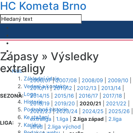
HC Kometa Brno
Zápasy »
Výsledky
extraligy
Klub
Základní údaje
2006/07
|
2007/08
|
2008/09
|
2009/10
|
Vedení a kontakty
2010/11
|
2011/12
|
2012/13
|
2013/14
|
Logo
SEZONA:
2014/15
|
2015/16
|
2016/17
|
2017/18
|
Historie
2018/19
|
2019/20
|
2020/21
|
2021/22
|
Podrobná historie
2022/23
|
2023/24
|
2024/25
|
2025/26
|
Ke stažení
extraliga
|
1.liga
|
2.liga západ
|
2.liga
LIGA:
Kariéra
střed
|
2.liga východ
|
Redakce webu