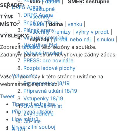
kolo
|
datum
|
SMĚR:
sestupně
|
SEŘADIT:
DRFG Arena
vzestupně
|
DRFG Arena
TÝM:
všechny
Schéma tribun
MÍSTO:
všude
|
doma
|
venku
|
Plánek areny
všechny
|
remízy
|
výhry v prodl.
|
VÝSLEDKY:
Virtuální prohlídka
nájezdy
|
prodl. nebo náj.
|
s nulou
|
Návštěvní řád
Zobrazit
tabulku
této sezóny a soutěže.
Veřejné bruslení
Zadaným parametrům nevyhovuje žádný zápas.
PRESS: pro novináře
Rozpis ledové plochy
Vstupenky
Vaše připomínky k této stránce uvítáme na
Permanentky 18/19
webmaster
@esports.cz.
Přípravná utkání 18/19
Tweet
Vstupenky 18/19
Tipsport extraliga
Uvolňování míst
Přípravná utkání
Zvýhodněné
Liga mistrů
On-line
Univerzitní souboj
A-tým