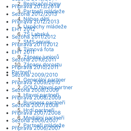
Realizační týmy
Příprava 2013/2014
Partneři mládeže
Sezóna 2012/2013
Nábor dětí
Příprava 2012/2013
Úspěchy mládeže
EHT 2012
ZŠ Labská
Sezóna 2011/2012
SMS servis
Příprava 2011/2012
Týmová fota
EHT 2011
Zápasy juniorů
Sezóna 2010/2011
Zápasy dorostu
Příprava 2010/2011
Partneři
Sezóna 2009/2010
Generální partner
Příprava 2009/2010
GOLD hlavní partner
Sezóna 2008/2009
Hlavní partneři
Příprava 2008/2009
Business partneři
Sezóna 2007/2008
Hrdí partneři
Příprava 2007/2008
Mediální partneři
Sezóna 2006/2007
Partneři mládeže
Příprava 2006/2007