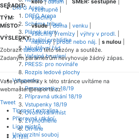
kolo
|
datum
|
SMĚR:
sestupně
|
SEŘADIT:
DRFG Arena
vzestupně
|
DRFG Arena
TÝM:
všechny
Schéma tribun
MÍSTO:
všude
|
doma
|
venku
|
Plánek areny
všechny
|
remízy
|
výhry v prodl.
|
VÝSLEDKY:
Virtuální prohlídka
nájezdy
|
prodl. nebo náj.
|
s nulou
|
Návštěvní řád
Zobrazit
tabulku
této sezóny a soutěže.
Veřejné bruslení
Zadaným parametrům nevyhovuje žádný zápas.
PRESS: pro novináře
Rozpis ledové plochy
Vstupenky
Vaše připomínky k této stránce uvítáme na
Permanentky 18/19
webmaster
@esports.cz.
Přípravná utkání 18/19
Tweet
Vstupenky 18/19
Tipsport extraliga
Uvolňování míst
Přípravná utkání
Zvýhodněné
Liga mistrů
On-line
Univerzitní souboj
A-tým