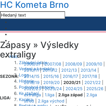
HC Kometa Brno
Zápasy »
Výsledky
extraligy
Klub
Základní údaje
2006/07
|
2007/08
|
2008/09
|
2009/10
|
Vedení a kontakty
2010/11
|
2011/12
|
2012/13
|
2013/14
|
Logo
SEZONA:
2014/15
|
2015/16
|
2016/17
|
2017/18
|
Historie
2018/19
|
2019/20
|
2020/21
|
2021/22
|
Podrobná historie
2022/23
|
2023/24
|
2024/25
|
2025/26
|
Ke stažení
extraliga
|
1.liga
|
2.liga západ
|
2.liga
LIGA:
Kariéra
střed
|
2.liga východ
|
Redakce webu