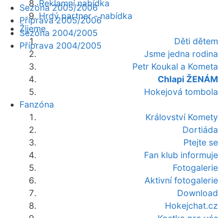
Reklamní nabídka
Sezóna 2005/2006
Hrdý partner - nabídka
Příprava 2005/2006
Žijeme
Sezóna 2004/2005
Děti dětem
Příprava 2004/2005
Jsme jedna rodina
Petr Koukal a Kometa
Chlapi ŽENÁM
Hokejová tombola
Fanzóna
Království Komety
Dortiáda
Ptejte se
Fan klub informuje
Fotogalerie
Aktivní fotogalerie
Download
Hokejchat.cz