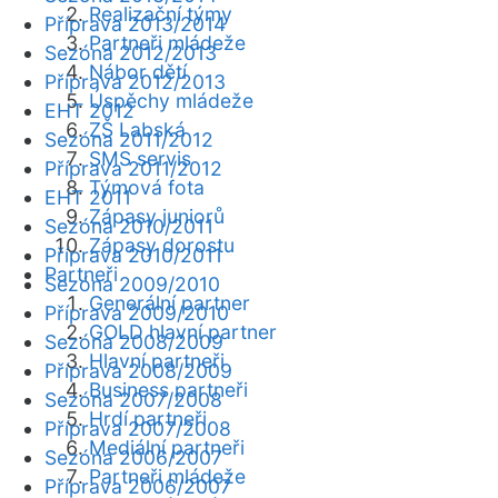
Realizační týmy
Příprava 2013/2014
Partneři mládeže
Sezóna 2012/2013
Nábor dětí
Příprava 2012/2013
Úspěchy mládeže
EHT 2012
ZŠ Labská
Sezóna 2011/2012
SMS servis
Příprava 2011/2012
Týmová fota
EHT 2011
Zápasy juniorů
Sezóna 2010/2011
Zápasy dorostu
Příprava 2010/2011
Partneři
Sezóna 2009/2010
Generální partner
Příprava 2009/2010
GOLD hlavní partner
Sezóna 2008/2009
Hlavní partneři
Příprava 2008/2009
Business partneři
Sezóna 2007/2008
Hrdí partneři
Příprava 2007/2008
Mediální partneři
Sezóna 2006/2007
Partneři mládeže
Příprava 2006/2007