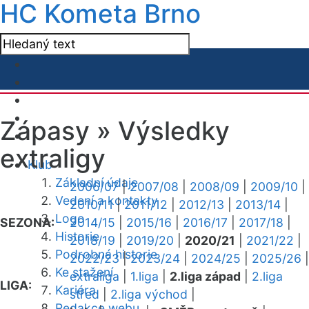
HC Kometa Brno
Zápasy »
Výsledky
extraligy
Klub
Základní údaje
2006/07
|
2007/08
|
2008/09
|
2009/10
|
Vedení a kontakty
2010/11
|
2011/12
|
2012/13
|
2013/14
|
Logo
SEZONA:
2014/15
|
2015/16
|
2016/17
|
2017/18
|
Historie
2018/19
|
2019/20
|
2020/21
|
2021/22
|
Podrobná historie
2022/23
|
2023/24
|
2024/25
|
2025/26
|
Ke stažení
extraliga
|
1.liga
|
2.liga západ
|
2.liga
LIGA:
Kariéra
střed
|
2.liga východ
|
Redakce webu