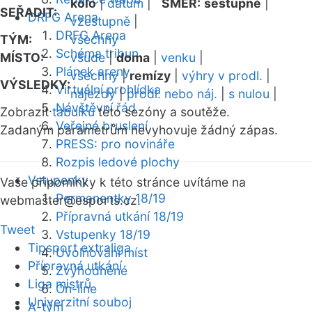
kolo
|
datum
|
SMĚR:
sestupně
|
SEŘADIT:
DRFG Arena
vzestupně
|
DRFG Arena
TÝM:
všechny
Schéma tribun
MÍSTO:
všude
|
doma
|
venku
|
Plánek areny
všechny
|
remízy
|
výhry v prodl.
|
VÝSLEDKY:
Virtuální prohlídka
nájezdy
|
prodl. nebo náj.
|
s nulou
|
Návštěvní řád
Zobrazit
tabulku
této sezóny a soutěže.
Veřejné bruslení
Zadaným parametrům nevyhovuje žádný zápas.
PRESS: pro novináře
Rozpis ledové plochy
Vstupenky
Vaše připomínky k této stránce uvítáme na
Permanentky 18/19
webmaster
@esports.cz.
Přípravná utkání 18/19
Tweet
Vstupenky 18/19
Tipsport extraliga
Uvolňování míst
Přípravná utkání
Zvýhodněné
Liga mistrů
On-line
Univerzitní souboj
A-tým