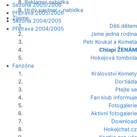
Reklamní nabídka
Sezóna 2005/2006
Hrdý partner - nabídka
Příprava 2005/2006
Žijeme
Sezóna 2004/2005
Děti dětem
Příprava 2004/2005
Jsme jedna rodina
Petr Koukal a Kometa
Chlapi ŽENÁM
Hokejová tombola
Fanzóna
Království Komety
Dortiáda
Ptejte se
Fan klub informuje
Fotogalerie
Aktivní fotogalerie
Download
Hokejchat.cz