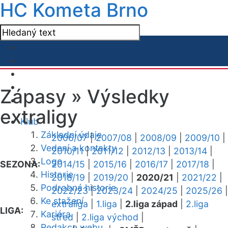
HC Kometa Brno
Zápasy »
Výsledky
extraligy
Klub
Základní údaje
2006/07
|
2007/08
|
2008/09
|
2009/10
|
Vedení a kontakty
2010/11
|
2011/12
|
2012/13
|
2013/14
|
Logo
SEZONA:
2014/15
|
2015/16
|
2016/17
|
2017/18
|
Historie
2018/19
|
2019/20
|
2020/21
|
2021/22
|
Podrobná historie
2022/23
|
2023/24
|
2024/25
|
2025/26
|
Ke stažení
extraliga
|
1.liga
|
2.liga západ
|
2.liga
LIGA:
Kariéra
střed
|
2.liga východ
|
Redakce webu