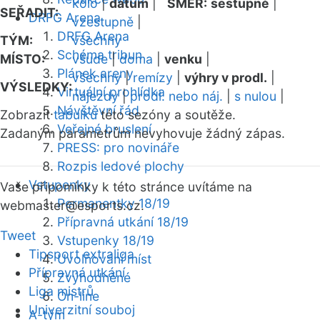
kolo
|
datum
|
SMĚR:
sestupně
|
SEŘADIT:
DRFG Arena
vzestupně
|
DRFG Arena
TÝM:
všechny
Schéma tribun
MÍSTO:
všude
|
doma
|
venku
|
Plánek areny
všechny
|
remízy
|
výhry v prodl.
|
VÝSLEDKY:
Virtuální prohlídka
nájezdy
|
prodl. nebo náj.
|
s nulou
|
Návštěvní řád
Zobrazit
tabulku
této sezóny a soutěže.
Veřejné bruslení
Zadaným parametrům nevyhovuje žádný zápas.
PRESS: pro novináře
Rozpis ledové plochy
Vstupenky
Vaše připomínky k této stránce uvítáme na
Permanentky 18/19
webmaster
@esports.cz.
Přípravná utkání 18/19
Tweet
Vstupenky 18/19
Tipsport extraliga
Uvolňování míst
Přípravná utkání
Zvýhodněné
Liga mistrů
On-line
Univerzitní souboj
A-tým