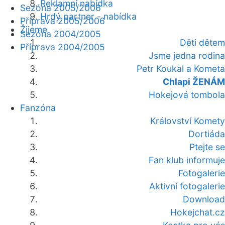
Reklamní nabídka
Sezóna 2005/2006
Hrdý partner - nabídka
Příprava 2005/2006
Žijeme
Sezóna 2004/2005
Děti dětem
Příprava 2004/2005
Jsme jedna rodina
Petr Koukal a Kometa
Chlapi ŽENÁM
Hokejová tombola
Fanzóna
Království Komety
Dortiáda
Ptejte se
Fan klub informuje
Fotogalerie
Aktivní fotogalerie
Download
Hokejchat.cz