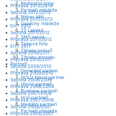
Realizační týmy
Příprava 2013/2014
Partneři mládeže
Sezóna 2012/2013
Nábor dětí
Příprava 2012/2013
Úspěchy mládeže
EHT 2012
ZŠ Labská
Sezóna 2011/2012
SMS servis
Příprava 2011/2012
Týmová fota
EHT 2011
Zápasy juniorů
Sezóna 2010/2011
Zápasy dorostu
Příprava 2010/2011
Partneři
Sezóna 2009/2010
Generální partner
Příprava 2009/2010
GOLD hlavní partner
Sezóna 2008/2009
Hlavní partneři
Příprava 2008/2009
Business partneři
Sezóna 2007/2008
Hrdí partneři
Příprava 2007/2008
Mediální partneři
Sezóna 2006/2007
Partneři mládeže
Příprava 2006/2007