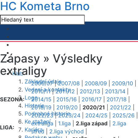
HC Kometa Brno
Zápasy »
Výsledky
extraligy
Klub
Základní údaje
2006/07
|
2007/08
|
2008/09
|
2009/10
|
Vedení a kontakty
2010/11
|
2011/12
|
2012/13
|
2013/14
|
Logo
SEZONA:
2014/15
|
2015/16
|
2016/17
|
2017/18
|
Historie
2018/19
|
2019/20
|
2020/21
|
2021/22
|
Podrobná historie
2022/23
|
2023/24
|
2024/25
|
2025/26
|
Ke stažení
extraliga
|
1.liga
|
2.liga západ
|
2.liga
LIGA:
Kariéra
střed
|
2.liga východ
|
Redakce webu