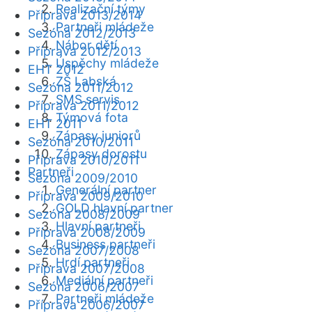
Realizační týmy
Příprava 2013/2014
Partneři mládeže
Sezóna 2012/2013
Nábor dětí
Příprava 2012/2013
Úspěchy mládeže
EHT 2012
ZŠ Labská
Sezóna 2011/2012
SMS servis
Příprava 2011/2012
Týmová fota
EHT 2011
Zápasy juniorů
Sezóna 2010/2011
Zápasy dorostu
Příprava 2010/2011
Partneři
Sezóna 2009/2010
Generální partner
Příprava 2009/2010
GOLD hlavní partner
Sezóna 2008/2009
Hlavní partneři
Příprava 2008/2009
Business partneři
Sezóna 2007/2008
Hrdí partneři
Příprava 2007/2008
Mediální partneři
Sezóna 2006/2007
Partneři mládeže
Příprava 2006/2007