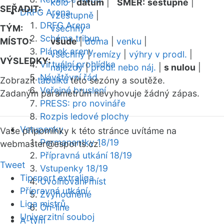
kolo
|
datum
|
SMĚR:
sestupně
|
SEŘADIT:
DRFG Arena
vzestupně
|
DRFG Arena
TÝM:
všechny
Schéma tribun
MÍSTO:
všude
|
doma
|
venku
|
Plánek areny
všechny
|
remízy
|
výhry v prodl.
|
VÝSLEDKY:
Virtuální prohlídka
nájezdy
|
prodl. nebo náj.
|
s nulou
|
Návštěvní řád
Zobrazit
tabulku
této sezóny a soutěže.
Veřejné bruslení
Zadaným parametrům nevyhovuje žádný zápas.
PRESS: pro novináře
Rozpis ledové plochy
Vstupenky
Vaše připomínky k této stránce uvítáme na
Permanentky 18/19
webmaster
@esports.cz.
Přípravná utkání 18/19
Tweet
Vstupenky 18/19
Tipsport extraliga
Uvolňování míst
Přípravná utkání
Zvýhodněné
Liga mistrů
On-line
Univerzitní souboj
A-tým