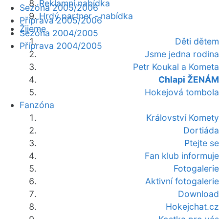
Reklamní nabídka
Sezóna 2005/2006
Hrdý partner - nabídka
Příprava 2005/2006
Žijeme
Sezóna 2004/2005
Děti dětem
Příprava 2004/2005
Jsme jedna rodina
Petr Koukal a Kometa
Chlapi ŽENÁM
Hokejová tombola
Fanzóna
Království Komety
Dortiáda
Ptejte se
Fan klub informuje
Fotogalerie
Aktivní fotogalerie
Download
Hokejchat.cz