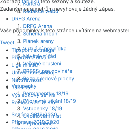
Zobrazit
tabulku
této sezóny a soutěže.
Kariéra
Zadaným parametrům nevyhovuje žádný zápas.
Redakce webu
DRFG Arena
DRFG Arena
Vaše připomínky k této stránce uvítáme na webmaste
Schéma tribun
Plánek areny
Tweet
Virtuální prohlídka
Tipsport extraliga
Návštěvní řád
Přípravná utkání
Veřejné bruslení
Liga mistrů
PRESS: pro novináře
Univerzitní souboj
Rozpis ledové plochy
Návštěvnost
Vstupenky
Tabulka
Permanentky 18/19
Výsledkový servis
Přípravná utkání 18/19
Rozlosování a info
Vstupenky 18/19
Sezóna 2019/2020
Uvolňování míst
Příprava 2019/2020
Zvýhodněné