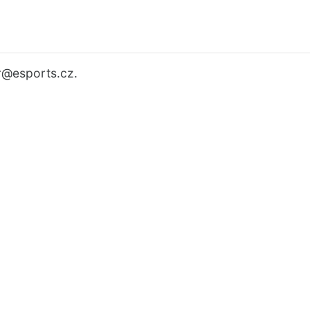
r
@esports.cz.