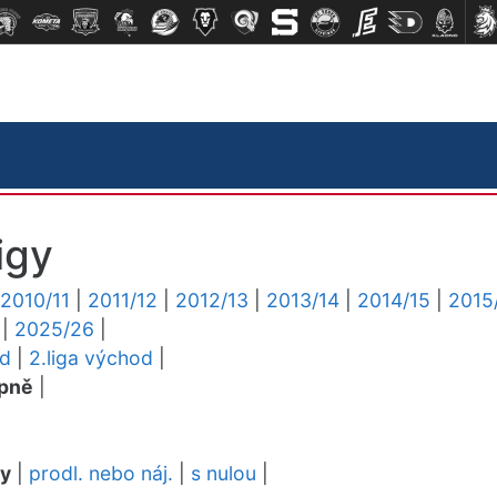
igy
2010/11
|
2011/12
|
2012/13
|
2013/14
|
2014/15
|
2015
|
2025/26
|
ed
|
2.liga východ
|
pně
|
dy
|
prodl. nebo náj.
|
s nulou
|