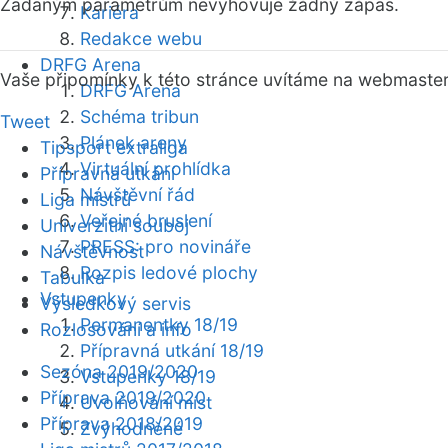
Zadaným parametrům nevyhovuje žádný zápas.
Kariéra
Redakce webu
DRFG Arena
Vaše připomínky k této stránce uvítáme na webmaste
DRFG Arena
Schéma tribun
Tweet
Plánek areny
Tipsport extraliga
Virtuální prohlídka
Přípravná utkání
Návštěvní řád
Liga mistrů
Veřejné bruslení
Univerzitní souboj
PRESS: pro novináře
Návštěvnost
Rozpis ledové plochy
Tabulka
Vstupenky
Výsledkový servis
Permanentky 18/19
Rozlosování a info
Přípravná utkání 18/19
Sezóna 2019/2020
Vstupenky 18/19
Příprava 2019/2020
Uvolňování míst
Příprava 2018/2019
Zvýhodněné