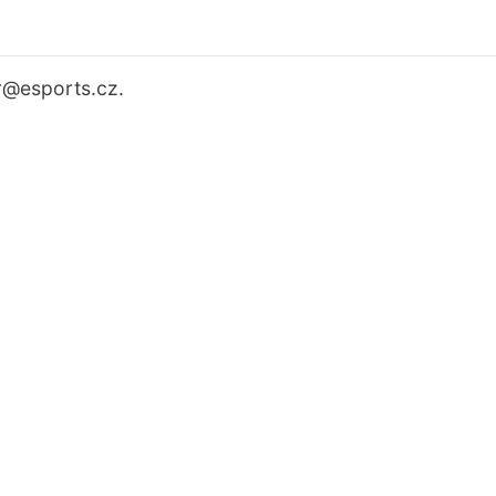
r
@esports.cz.