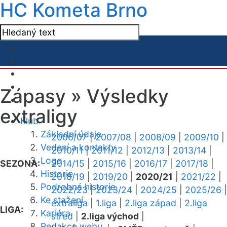
HC Kometa Brno
Zápasy »
Výsledky
extraligy
Klub
Základní údaje
2006/07
|
2007/08
|
2008/09
|
2009/10
|
Vedení a kontakty
2010/11
|
2011/12
|
2012/13
|
2013/14
|
Logo
SEZONA:
2014/15
|
2015/16
|
2016/17
|
2017/18
|
Historie
2018/19
|
2019/20
|
2020/21
|
2021/22
|
Podrobná historie
2022/23
|
2023/24
|
2024/25
|
2025/26
|
Ke stažení
extraliga
|
1.liga
|
2.liga západ
|
2.liga
LIGA:
Kariéra
střed
|
2.liga východ
|
Redakce webu