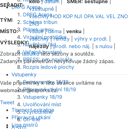
kolo
|
datum
|
SMĚR:
sestupně
|
SEŘADIT:
DRFG Arena
vzestupně
|
DRFG Arena
všechny
HOD
KOP
NJI
OPA
VAL
VEL
ZNO
TÝM:
Schéma tribun
ZNS
Plánek areny
MÍSTO:
všude
|
doma
|
venku
|
Virtuální prohlídka
všechny
|
remízy
|
výhry v prodl.
|
VÝSLEDKY:
Návštěvní řád
nájezdy
|
prodl. nebo náj.
|
s nulou
|
Veřejné bruslení
Zobrazit
tabulku
této sezóny a soutěže.
PRESS: pro novináře
Zadaným parametrům nevyhovuje žádný zápas.
Rozpis ledové plochy
Vstupenky
Permanentky 18/19
Vaše připomínky k této stránce uvítáme na
Přípravná utkání 18/19
webmaster
@esports.cz.
Vstupenky 18/19
Tweet
Uvolňování míst
Tipsport extraliga
Zvýhodněné
Přípravná utkání
On-line
Liga mistrů
A-tým