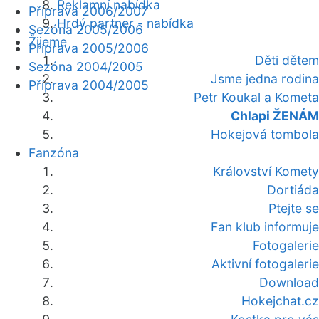
Reklamní nabídka
Příprava 2006/2007
Hrdý partner - nabídka
Sezóna 2005/2006
Žijeme
Příprava 2005/2006
Děti dětem
Sezóna 2004/2005
Jsme jedna rodina
Příprava 2004/2005
Petr Koukal a Kometa
Chlapi ŽENÁM
Hokejová tombola
Fanzóna
Království Komety
Dortiáda
Ptejte se
Fan klub informuje
Fotogalerie
Aktivní fotogalerie
Download
Hokejchat.cz