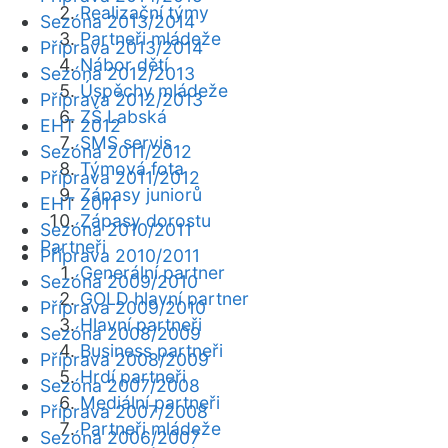
Realizační týmy
Sezóna 2013/2014
Partneři mládeže
Příprava 2013/2014
Nábor dětí
Sezóna 2012/2013
Úspěchy mládeže
Příprava 2012/2013
ZŠ Labská
EHT 2012
SMS servis
Sezóna 2011/2012
Týmová fota
Příprava 2011/2012
Zápasy juniorů
EHT 2011
Zápasy dorostu
Sezóna 2010/2011
Partneři
Příprava 2010/2011
Generální partner
Sezóna 2009/2010
GOLD hlavní partner
Příprava 2009/2010
Hlavní partneři
Sezóna 2008/2009
Business partneři
Příprava 2008/2009
Hrdí partneři
Sezóna 2007/2008
Mediální partneři
Příprava 2007/2008
Partneři mládeže
Sezóna 2006/2007