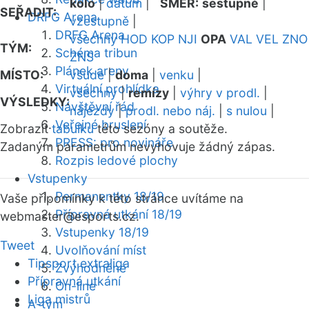
kolo
|
datum
|
SMĚR:
sestupně
|
SEŘADIT:
DRFG Arena
vzestupně
|
DRFG Arena
všechny
HOD
KOP
NJI
OPA
VAL
VEL
ZNO
TÝM:
Schéma tribun
ZNS
Plánek areny
MÍSTO:
všude
|
doma
|
venku
|
Virtuální prohlídka
všechny
|
remízy
|
výhry v prodl.
|
VÝSLEDKY:
Návštěvní řád
nájezdy
|
prodl. nebo náj.
|
s nulou
|
Veřejné bruslení
Zobrazit
tabulku
této sezóny a soutěže.
PRESS: pro novináře
Zadaným parametrům nevyhovuje žádný zápas.
Rozpis ledové plochy
Vstupenky
Permanentky 18/19
Vaše připomínky k této stránce uvítáme na
Přípravná utkání 18/19
webmaster
@esports.cz.
Vstupenky 18/19
Tweet
Uvolňování míst
Tipsport extraliga
Zvýhodněné
Přípravná utkání
On-line
Liga mistrů
A-tým