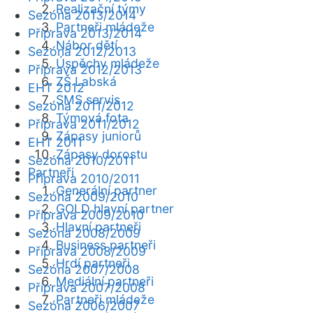
Realizační týmy
Sezóna 2013/2014
Partneři mládeže
Příprava 2013/2014
Nábor dětí
Sezóna 2012/2013
Úspěchy mládeže
Příprava 2012/2013
ZŠ Labská
EHT 2012
SMS servis
Sezóna 2011/2012
Týmová fota
Příprava 2011/2012
Zápasy juniorů
EHT 2011
Zápasy dorostu
Sezóna 2010/2011
Partneři
Příprava 2010/2011
Generální partner
Sezóna 2009/2010
GOLD hlavní partner
Příprava 2009/2010
Hlavní partneři
Sezóna 2008/2009
Business partneři
Příprava 2008/2009
Hrdí partneři
Sezóna 2007/2008
Mediální partneři
Příprava 2007/2008
Partneři mládeže
Sezóna 2006/2007