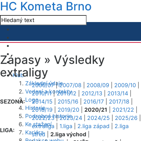
HC Kometa Brno
Zápasy »
Výsledky
extraligy
Klub
Základní údaje
2006/07
|
2007/08
|
2008/09
|
2009/10
|
Vedení a kontakty
2010/11
|
2011/12
|
2012/13
|
2013/14
|
Logo
SEZONA:
2014/15
|
2015/16
|
2016/17
|
2017/18
|
Historie
2018/19
|
2019/20
|
2020/21
|
2021/22
|
Podrobná historie
2022/23
|
2023/24
|
2024/25
|
2025/26
|
Ke stažení
extraliga
|
1.liga
|
2.liga západ
|
2.liga
LIGA:
Kariéra
střed
|
2.liga východ
|
Redakce webu