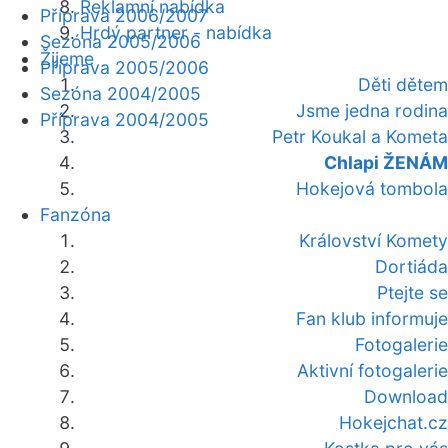
Reklamní nabídka
Příprava 2006/2007
Hrdý partner - nabídka
Sezóna 2005/2006
Žijeme
Příprava 2005/2006
Děti dětem
Sezóna 2004/2005
Jsme jedna rodina
Příprava 2004/2005
Petr Koukal a Kometa
Chlapi ŽENÁM
Hokejová tombola
Fanzóna
Království Komety
Dortiáda
Ptejte se
Fan klub informuje
Fotogalerie
Aktivní fotogalerie
Download
Hokejchat.cz