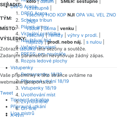
kolo
|
datum
|
SMĚR:
sestupně
|
SEŘADIT:
DRFG Arena
vzestupně
|
DRFG Arena
všechny
HOD
KOP
NJI
OPA
VAL
VEL
ZNO
TÝM:
Schéma tribun
ZNS
Plánek areny
MÍSTO:
všude
|
doma
|
venku
|
Virtuální prohlídka
všechny
|
remízy
|
výhry v prodl.
|
VÝSLEDKY:
Návštěvní řád
nájezdy
|
prodl. nebo náj.
|
s nulou
|
Veřejné bruslení
Zobrazit
tabulku
této sezóny a soutěže.
PRESS: pro novináře
Zadaným parametrům nevyhovuje žádný zápas.
Rozpis ledové plochy
Vstupenky
Permanentky 18/19
Vaše připomínky k této stránce uvítáme na
Přípravná utkání 18/19
webmaster
@esports.cz.
Vstupenky 18/19
Tweet
Uvolňování míst
Tipsport extraliga
Zvýhodněné
Přípravná utkání
On-line
Liga mistrů
A-tým