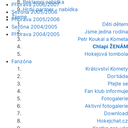
Reklamní nabídka
Příprava 2006/2007
Hrdý partner - nabídka
Sezóna 2005/2006
Žijeme
Příprava 2005/2006
Děti dětem
Sezóna 2004/2005
Jsme jedna rodina
Příprava 2004/2005
Petr Koukal a Kometa
Chlapi ŽENÁM
Hokejová tombola
Fanzóna
Království Komety
Dortiáda
Ptejte se
Fan klub informuje
Fotogalerie
Aktivní fotogalerie
Download
Hokejchat.cz