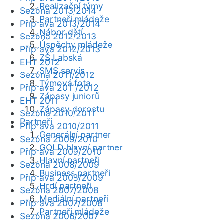
Realizační týmy
Sezóna 2013/2014
Partneři mládeže
Příprava 2013/2014
Nábor dětí
Sezóna 2012/2013
Úspěchy mládeže
Příprava 2012/2013
ZŠ Labská
EHT 2012
SMS servis
Sezóna 2011/2012
Týmová fota
Příprava 2011/2012
Zápasy juniorů
EHT 2011
Zápasy dorostu
Sezóna 2010/2011
Partneři
Příprava 2010/2011
Generální partner
Sezóna 2009/2010
GOLD hlavní partner
Příprava 2009/2010
Hlavní partneři
Sezóna 2008/2009
Business partneři
Příprava 2008/2009
Hrdí partneři
Sezóna 2007/2008
Mediální partneři
Příprava 2007/2008
Partneři mládeže
Sezóna 2006/2007