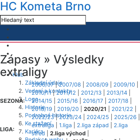
HC Kometa Brno
Zápasy »
Výsledky
extraligy
Klub
Základní údaje
2006/07
|
2007/08
|
2008/09
|
2009/10
|
Vedení a kontakty
2010/11
|
2011/12
|
2012/13
|
2013/14
|
Logo
SEZONA:
2014/15
|
2015/16
|
2016/17
|
2017/18
|
Historie
2018/19
|
2019/20
|
2020/21
|
2021/22
|
Podrobná historie
2022/23
|
2023/24
|
2024/25
|
2025/26
|
Ke stažení
extraliga
|
1.liga
|
2.liga západ
|
2.liga
LIGA:
Kariéra
střed
|
2.liga východ
|
Redakce webu