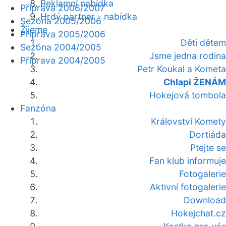
Reklamní nabídka
Příprava 2006/2007
Hrdý partner - nabídka
Sezóna 2005/2006
Žijeme
Příprava 2005/2006
Děti dětem
Sezóna 2004/2005
Jsme jedna rodina
Příprava 2004/2005
Petr Koukal a Kometa
Chlapi ŽENÁM
Hokejová tombola
Fanzóna
Království Komety
Dortiáda
Ptejte se
Fan klub informuje
Fotogalerie
Aktivní fotogalerie
Download
Hokejchat.cz