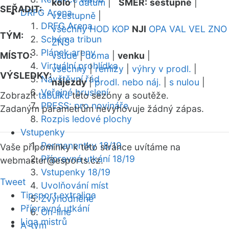
kolo
|
datum
|
SMĚR:
sestupně
|
SEŘADIT:
DRFG Arena
vzestupně
|
DRFG Arena
všechny
HOD
KOP
NJI
OPA
VAL
VEL
ZNO
TÝM:
Schéma tribun
ZNS
Plánek areny
MÍSTO:
všude
|
doma
|
venku
|
Virtuální prohlídka
všechny
|
remízy
|
výhry v prodl.
|
VÝSLEDKY:
Návštěvní řád
nájezdy
|
prodl. nebo náj.
|
s nulou
|
Veřejné bruslení
Zobrazit
tabulku
této sezóny a soutěže.
PRESS: pro novináře
Zadaným parametrům nevyhovuje žádný zápas.
Rozpis ledové plochy
Vstupenky
Permanentky 18/19
Vaše připomínky k této stránce uvítáme na
Přípravná utkání 18/19
webmaster
@esports.cz.
Vstupenky 18/19
Tweet
Uvolňování míst
Tipsport extraliga
Zvýhodněné
Přípravná utkání
On-line
Liga mistrů
A-tým