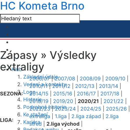
HC Kometa Brno
Zápasy »
Výsledky
extraligy
Klub
Základní údaje
2006/07
|
2007/08
|
2008/09
|
2009/10
|
Vedení a kontakty
2010/11
|
2011/12
|
2012/13
|
2013/14
|
Logo
SEZONA:
2014/15
|
2015/16
|
2016/17
|
2017/18
|
Historie
2018/19
|
2019/20
|
2020/21
|
2021/22
|
Podrobná historie
2022/23
|
2023/24
|
2024/25
|
2025/26
|
Ke stažení
extraliga
|
1.liga
|
2.liga západ
|
2.liga
LIGA:
Kariéra
střed
|
2.liga východ
|
Redakce webu