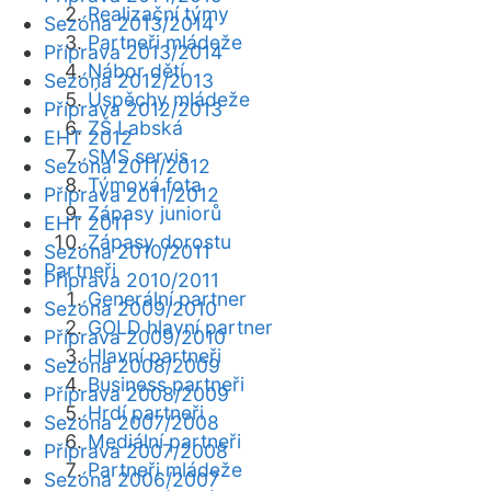
Realizační týmy
Sezóna 2013/2014
Partneři mládeže
Příprava 2013/2014
Nábor dětí
Sezóna 2012/2013
Úspěchy mládeže
Příprava 2012/2013
ZŠ Labská
EHT 2012
SMS servis
Sezóna 2011/2012
Týmová fota
Příprava 2011/2012
Zápasy juniorů
EHT 2011
Zápasy dorostu
Sezóna 2010/2011
Partneři
Příprava 2010/2011
Generální partner
Sezóna 2009/2010
GOLD hlavní partner
Příprava 2009/2010
Hlavní partneři
Sezóna 2008/2009
Business partneři
Příprava 2008/2009
Hrdí partneři
Sezóna 2007/2008
Mediální partneři
Příprava 2007/2008
Partneři mládeže
Sezóna 2006/2007