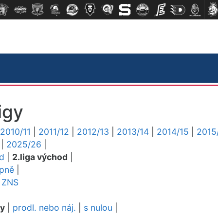
igy
2010/11
|
2011/12
|
2012/13
|
2013/14
|
2014/15
|
2015
|
2025/26
|
ed
|
2.liga východ
|
upně
|
ZNS
dy
|
prodl. nebo náj.
|
s nulou
|