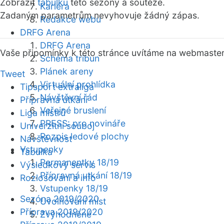
Zobrazit
tabulku
této sezóny a soutěže.
Kariéra
Zadaným parametrům nevyhovuje žádný zápas.
Redakce webu
DRFG Arena
DRFG Arena
Vaše připomínky k této stránce uvítáme na webmaste
Schéma tribun
Plánek areny
Tweet
Virtuální prohlídka
Tipsport extraliga
Návštěvní řád
Přípravná utkání
Veřejné bruslení
Liga mistrů
PRESS: pro novináře
Univerzitní souboj
Rozpis ledové plochy
Návštěvnost
Vstupenky
Tabulka
Permanentky 18/19
Výsledkový servis
Přípravná utkání 18/19
Rozlosování a info
Vstupenky 18/19
Sezóna 2019/2020
Uvolňování míst
Příprava 2019/2020
Zvýhodněné