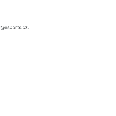
r
@esports.cz.