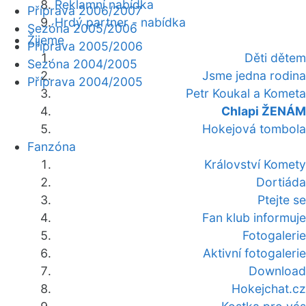
Reklamní nabídka
Příprava 2006/2007
Hrdý partner - nabídka
Sezóna 2005/2006
Žijeme
Příprava 2005/2006
Děti dětem
Sezóna 2004/2005
Jsme jedna rodina
Příprava 2004/2005
Petr Koukal a Kometa
Chlapi ŽENÁM
Hokejová tombola
Fanzóna
Království Komety
Dortiáda
Ptejte se
Fan klub informuje
Fotogalerie
Aktivní fotogalerie
Download
Hokejchat.cz