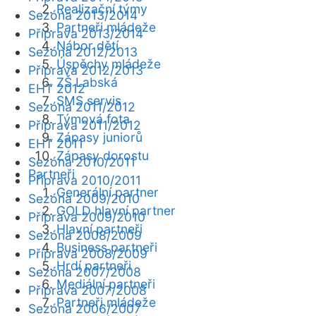
Realizační týmy
Sezóna 2013/2014
Partneři mládeže
Příprava 2013/2014
Nábor dětí
Sezóna 2012/2013
Úspěchy mládeže
Příprava 2012/2013
ZŠ Labská
EHT 2012
SMS servis
Sezóna 2011/2012
Týmová fota
Příprava 2011/2012
Zápasy juniorů
EHT 2011
Zápasy dorostu
Sezóna 2010/2011
Partneři
Příprava 2010/2011
Generální partner
Sezóna 2009/2010
GOLD hlavní partner
Příprava 2009/2010
Hlavní partneři
Sezóna 2008/2009
Business partneři
Příprava 2008/2009
Hrdí partneři
Sezóna 2007/2008
Mediální partneři
Příprava 2007/2008
Partneři mládeže
Sezóna 2006/2007