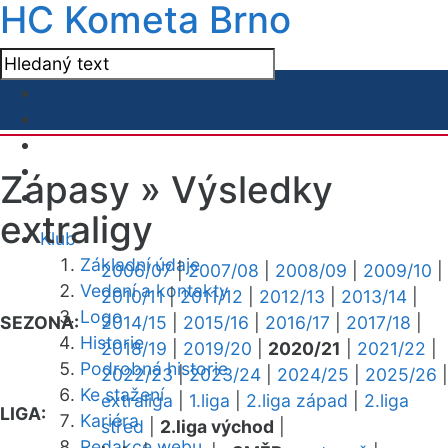
HC Kometa Brno
Zápasy »
Výsledky
extraligy
Klub
Základní údaje
2006/07
|
2007/08
|
2008/09
|
2009/10
|
Vedení a kontakty
2010/11
|
2011/12
|
2012/13
|
2013/14
|
Logo
SEZONA:
2014/15
|
2015/16
|
2016/17
|
2017/18
|
Historie
2018/19
|
2019/20
|
2020/21
|
2021/22
|
Podrobná historie
2022/23
|
2023/24
|
2024/25
|
2025/26
|
Ke stažení
extraliga
|
1.liga
|
2.liga západ
|
2.liga
LIGA:
Kariéra
střed
|
2.liga východ
|
Redakce webu