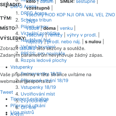
kolo
|
datum
|
SMĚR:
sestupně
|
SEŘADIT:
DRFG Arena
vzestupně
|
DRFG Arena
všechny
HOD
KOP
NJI
OPA
VAL
VEL
ZNO
TÝM:
Schéma tribun
ZNS
Plánek areny
MÍSTO:
všude
|
doma
|
venku
|
Virtuální prohlídka
všechny
|
remízy
|
výhry v prodl.
|
VÝSLEDKY:
Návštěvní řád
nájezdy
|
prodl. nebo náj.
|
s nulou
|
Veřejné bruslení
Zobrazit
tabulku
této sezóny a soutěže.
PRESS: pro novináře
Zadaným parametrům nevyhovuje žádný zápas.
Rozpis ledové plochy
Vstupenky
Permanentky 18/19
Vaše připomínky k této stránce uvítáme na
Přípravná utkání 18/19
webmaster
@esports.cz.
Vstupenky 18/19
Tweet
Uvolňování míst
Tipsport extraliga
Zvýhodněné
Přípravná utkání
On-line
Liga mistrů
A-tým