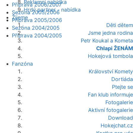
Reklamní nabídka
Příprava 2006/2007
Hrdý partner - nabídka
Sezóna 2005/2006
Žijeme
Příprava 2005/2006
Děti dětem
Sezóna 2004/2005
Jsme jedna rodina
Příprava 2004/2005
Petr Koukal a Kometa
Chlapi ŽENÁM
Hokejová tombola
Fanzóna
Království Komety
Dortiáda
Ptejte se
Fan klub informuje
Fotogalerie
Aktivní fotogalerie
Download
Hokejchat.cz