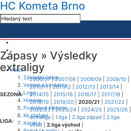
HC Kometa Brno
Zápasy »
Výsledky
extraligy
Klub
Základní údaje
2006/07
|
2007/08
|
2008/09
|
2009/10
|
Vedení a kontakty
2010/11
|
2011/12
|
2012/13
|
2013/14
|
Logo
SEZONA:
2014/15
|
2015/16
|
2016/17
|
2017/18
|
Historie
2018/19
|
2019/20
|
2020/21
|
2021/22
|
Podrobná historie
2022/23
|
2023/24
|
2024/25
|
2025/26
|
Ke stažení
extraliga
|
1.liga
|
2.liga západ
|
2.liga
LIGA:
Kariéra
střed
|
2.liga východ
|
Redakce webu