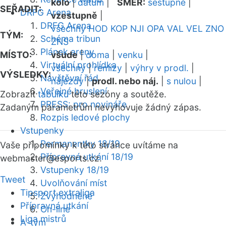
kolo
|
datum
|
SMĚR:
sestupně
|
SEŘADIT:
DRFG Arena
vzestupně
|
DRFG Arena
všechny
HOD
KOP
NJI
OPA
VAL
VEL
ZNO
TÝM:
Schéma tribun
ZNS
Plánek areny
MÍSTO:
všude
|
doma
|
venku
|
Virtuální prohlídka
všechny
|
remízy
|
výhry v prodl.
|
VÝSLEDKY:
Návštěvní řád
nájezdy
|
prodl. nebo náj.
|
s nulou
|
Veřejné bruslení
Zobrazit
tabulku
této sezóny a soutěže.
PRESS: pro novináře
Zadaným parametrům nevyhovuje žádný zápas.
Rozpis ledové plochy
Vstupenky
Permanentky 18/19
Vaše připomínky k této stránce uvítáme na
Přípravná utkání 18/19
webmaster
@esports.cz.
Vstupenky 18/19
Tweet
Uvolňování míst
Tipsport extraliga
Zvýhodněné
Přípravná utkání
On-line
Liga mistrů
A-tým