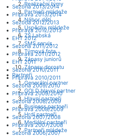
Realizační týmy
Sezóna 2013/2014
Partneři mládeže
Příprava 2013/2014
Nábor dětí
Sezóna 2012/2013
Úspěchy mládeže
Příprava 2012/2013
ZŠ Labská
EHT 2012
SMS servis
Sezóna 2011/2012
Týmová fota
Příprava 2011/2012
Zápasy juniorů
EHT 2011
Zápasy dorostu
Sezóna 2010/2011
Partneři
Příprava 2010/2011
Generální partner
Sezóna 2009/2010
GOLD hlavní partner
Příprava 2009/2010
Hlavní partneři
Sezóna 2008/2009
Business partneři
Příprava 2008/2009
Hrdí partneři
Sezóna 2007/2008
Mediální partneři
Příprava 2007/2008
Partneři mládeže
Sezóna 2006/2007