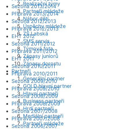
Realizační týmy
Sezóna 2013/2014
Partneři mládeže
Příprava 2013/2014
Nábor dětí
Sezóna 2012/2013
Úspěchy mládeže
Příprava 2012/2013
ZŠ Labská
EHT 2012
SMS servis
Sezóna 2011/2012
Týmová fota
Příprava 2011/2012
Zápasy juniorů
EHT 2011
Zápasy dorostu
Sezóna 2010/2011
Partneři
Příprava 2010/2011
Generální partner
Sezóna 2009/2010
GOLD hlavní partner
Příprava 2009/2010
Hlavní partneři
Sezóna 2008/2009
Business partneři
Příprava 2008/2009
Hrdí partneři
Sezóna 2007/2008
Mediální partneři
Příprava 2007/2008
Partneři mládeže
Sezóna 2006/2007