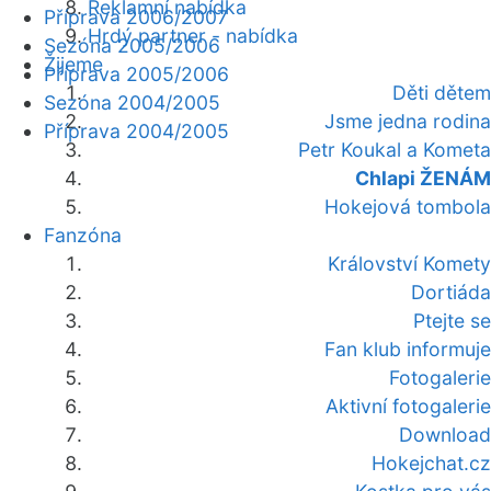
Reklamní nabídka
Příprava 2006/2007
Hrdý partner - nabídka
Sezóna 2005/2006
Žijeme
Příprava 2005/2006
Děti dětem
Sezóna 2004/2005
Jsme jedna rodina
Příprava 2004/2005
Petr Koukal a Kometa
Chlapi ŽENÁM
Hokejová tombola
Fanzóna
Království Komety
Dortiáda
Ptejte se
Fan klub informuje
Fotogalerie
Aktivní fotogalerie
Download
Hokejchat.cz