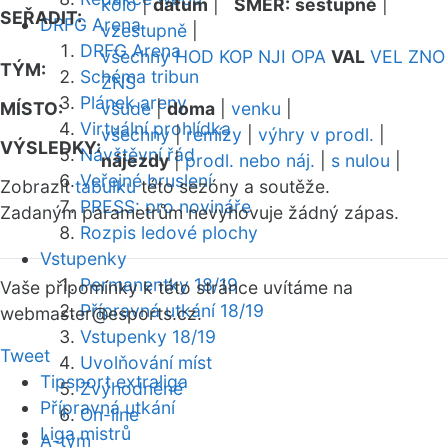
kolo
|
datum
|
SMĚR:
sestupně
|
SEŘADIT:
DRFG Arena
vzestupně
|
DRFG Arena
všechny
HOD
KOP
NJI
OPA
VAL
VEL
ZNO
TÝM:
Schéma tribun
ZNS
Plánek areny
MÍSTO:
všude
|
doma
|
venku
|
Virtuální prohlídka
všechny
|
remízy
|
výhry v prodl.
|
VÝSLEDKY:
Návštěvní řád
nájezdy
|
prodl. nebo náj.
|
s nulou
|
Veřejné bruslení
Zobrazit
tabulku
této sezóny a soutěže.
PRESS: pro novináře
Zadaným parametrům nevyhovuje žádný zápas.
Rozpis ledové plochy
Vstupenky
Permanentky 18/19
Vaše připomínky k této stránce uvítáme na
Přípravná utkání 18/19
webmaster
@esports.cz.
Vstupenky 18/19
Tweet
Uvolňování míst
Tipsport extraliga
Zvýhodněné
Přípravná utkání
On-line
Liga mistrů
A-tým