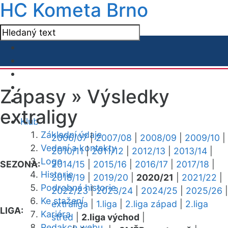
HC Kometa Brno
Zápasy »
Výsledky
extraligy
Klub
Základní údaje
2006/07
|
2007/08
|
2008/09
|
2009/10
|
Vedení a kontakty
2010/11
|
2011/12
|
2012/13
|
2013/14
|
Logo
SEZONA:
2014/15
|
2015/16
|
2016/17
|
2017/18
|
Historie
2018/19
|
2019/20
|
2020/21
|
2021/22
|
Podrobná historie
2022/23
|
2023/24
|
2024/25
|
2025/26
|
Ke stažení
extraliga
|
1.liga
|
2.liga západ
|
2.liga
LIGA:
Kariéra
střed
|
2.liga východ
|
Redakce webu