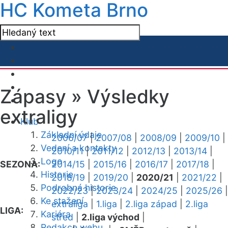
HC Kometa Brno
Zápasy »
Výsledky
extraligy
Klub
Základní údaje
2006/07
|
2007/08
|
2008/09
|
2009/10
|
Vedení a kontakty
2010/11
|
2011/12
|
2012/13
|
2013/14
|
Logo
SEZONA:
2014/15
|
2015/16
|
2016/17
|
2017/18
|
Historie
2018/19
|
2019/20
|
2020/21
|
2021/22
|
Podrobná historie
2022/23
|
2023/24
|
2024/25
|
2025/26
|
Ke stažení
extraliga
|
1.liga
|
2.liga západ
|
2.liga
LIGA:
Kariéra
střed
|
2.liga východ
|
Redakce webu