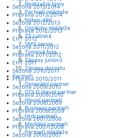
Realizační týmy
Sezóna 2013/2014
Partneři mládeže
Příprava 2013/2014
Nábor dětí
Sezóna 2012/2013
Úspěchy mládeže
Příprava 2012/2013
ZŠ Labská
EHT 2012
SMS servis
Sezóna 2011/2012
Týmová fota
Příprava 2011/2012
Zápasy juniorů
EHT 2011
Zápasy dorostu
Sezóna 2010/2011
Partneři
Příprava 2010/2011
Generální partner
Sezóna 2009/2010
GOLD hlavní partner
Příprava 2009/2010
Hlavní partneři
Sezóna 2008/2009
Business partneři
Příprava 2008/2009
Hrdí partneři
Sezóna 2007/2008
Mediální partneři
Příprava 2007/2008
Partneři mládeže
Sezóna 2006/2007