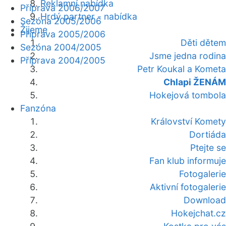
Reklamní nabídka
Příprava 2006/2007
Hrdý partner - nabídka
Sezóna 2005/2006
Žijeme
Příprava 2005/2006
Děti dětem
Sezóna 2004/2005
Jsme jedna rodina
Příprava 2004/2005
Petr Koukal a Kometa
Chlapi ŽENÁM
Hokejová tombola
Fanzóna
Království Komety
Dortiáda
Ptejte se
Fan klub informuje
Fotogalerie
Aktivní fotogalerie
Download
Hokejchat.cz