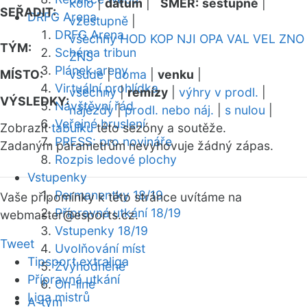
kolo
|
datum
|
SMĚR:
sestupně
|
SEŘADIT:
DRFG Arena
vzestupně
|
DRFG Arena
všechny
HOD
KOP
NJI
OPA
VAL
VEL
ZNO
TÝM:
Schéma tribun
ZNS
Plánek areny
MÍSTO:
všude
|
doma
|
venku
|
Virtuální prohlídka
všechny
|
remízy
|
výhry v prodl.
|
VÝSLEDKY:
Návštěvní řád
nájezdy
|
prodl. nebo náj.
|
s nulou
|
Veřejné bruslení
Zobrazit
tabulku
této sezóny a soutěže.
PRESS: pro novináře
Zadaným parametrům nevyhovuje žádný zápas.
Rozpis ledové plochy
Vstupenky
Permanentky 18/19
Vaše připomínky k této stránce uvítáme na
Přípravná utkání 18/19
webmaster
@esports.cz.
Vstupenky 18/19
Tweet
Uvolňování míst
Tipsport extraliga
Zvýhodněné
Přípravná utkání
On-line
Liga mistrů
A-tým