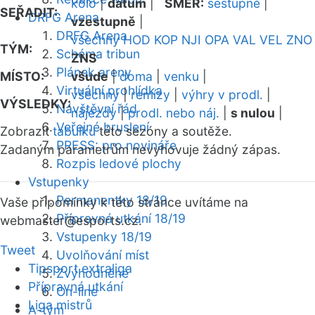
kolo
|
datum
|
SMĚR:
sestupně
|
SEŘADIT:
DRFG Arena
vzestupně
|
DRFG Arena
všechny
HOD
KOP
NJI
OPA
VAL
VEL
ZNO
TÝM:
Schéma tribun
ZNS
Plánek areny
MÍSTO:
všude
|
doma
|
venku
|
Virtuální prohlídka
všechny
|
remízy
|
výhry v prodl.
|
VÝSLEDKY:
Návštěvní řád
nájezdy
|
prodl. nebo náj.
|
s nulou
|
Veřejné bruslení
Zobrazit
tabulku
této sezóny a soutěže.
PRESS: pro novináře
Zadaným parametrům nevyhovuje žádný zápas.
Rozpis ledové plochy
Vstupenky
Permanentky 18/19
Vaše připomínky k této stránce uvítáme na
Přípravná utkání 18/19
webmaster
@esports.cz.
Vstupenky 18/19
Tweet
Uvolňování míst
Tipsport extraliga
Zvýhodněné
Přípravná utkání
On-line
Liga mistrů
A-tým