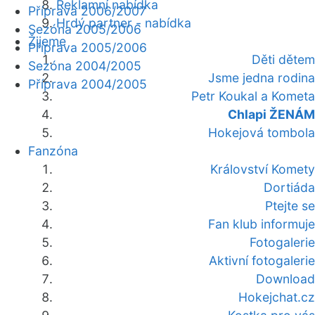
Reklamní nabídka
Příprava 2006/2007
Hrdý partner - nabídka
Sezóna 2005/2006
Žijeme
Příprava 2005/2006
Děti dětem
Sezóna 2004/2005
Jsme jedna rodina
Příprava 2004/2005
Petr Koukal a Kometa
Chlapi ŽENÁM
Hokejová tombola
Fanzóna
Království Komety
Dortiáda
Ptejte se
Fan klub informuje
Fotogalerie
Aktivní fotogalerie
Download
Hokejchat.cz