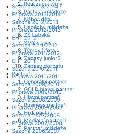
Realizační týmy
Sezóna 2013/2014
Partneři mládeže
Příprava 2013/2014
Nábor dětí
Sezóna 2012/2013
Úspěchy mládeže
Příprava 2012/2013
ZŠ Labská
EHT 2012
SMS servis
Sezóna 2011/2012
Týmová fota
Příprava 2011/2012
Zápasy juniorů
EHT 2011
Zápasy dorostu
Sezóna 2010/2011
Partneři
Příprava 2010/2011
Generální partner
Sezóna 2009/2010
GOLD hlavní partner
Příprava 2009/2010
Hlavní partneři
Sezóna 2008/2009
Business partneři
Příprava 2008/2009
Hrdí partneři
Sezóna 2007/2008
Mediální partneři
Příprava 2007/2008
Partneři mládeže
Sezóna 2006/2007