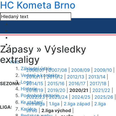
HC Kometa Brno
Zápasy »
Výsledky
extraligy
Klub
Základní údaje
2006/07
|
2007/08
|
2008/09
|
2009/10
|
Vedení a kontakty
2010/11
|
2011/12
|
2012/13
|
2013/14
|
Logo
SEZONA:
2014/15
|
2015/16
|
2016/17
|
2017/18
|
Historie
2018/19
|
2019/20
|
2020/21
|
2021/22
|
Podrobná historie
2022/23
|
2023/24
|
2024/25
|
2025/26
|
Ke stažení
extraliga
|
1.liga
|
2.liga západ
|
2.liga
LIGA:
Kariéra
střed
|
2.liga východ
|
Redakce webu