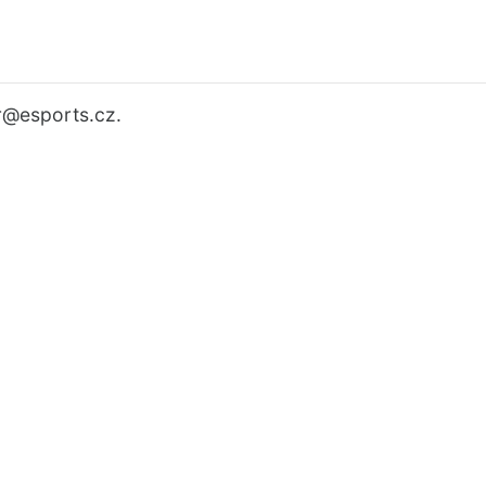
r
@esports.cz.