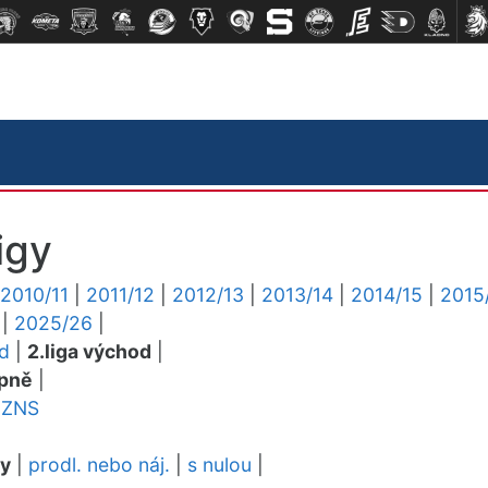
igy
2010/11
|
2011/12
|
2012/13
|
2013/14
|
2014/15
|
2015
|
2025/26
|
ed
|
2.liga východ
|
pně
|
ZNS
dy
|
prodl. nebo náj.
|
s nulou
|