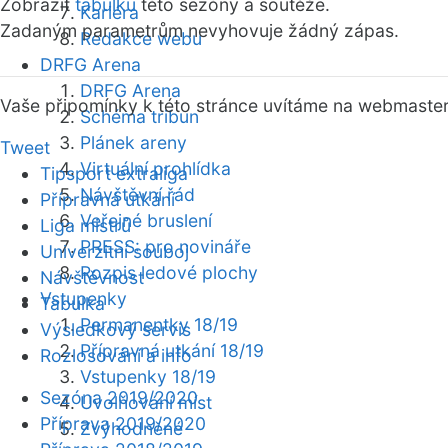
Zobrazit
tabulku
této sezóny a soutěže.
Kariéra
Zadaným parametrům nevyhovuje žádný zápas.
Redakce webu
DRFG Arena
DRFG Arena
Vaše připomínky k této stránce uvítáme na webmaste
Schéma tribun
Plánek areny
Tweet
Virtuální prohlídka
Tipsport extraliga
Návštěvní řád
Přípravná utkání
Veřejné bruslení
Liga mistrů
PRESS: pro novináře
Univerzitní souboj
Rozpis ledové plochy
Návštěvnost
Vstupenky
Tabulka
Permanentky 18/19
Výsledkový servis
Přípravná utkání 18/19
Rozlosování a info
Vstupenky 18/19
Sezóna 2019/2020
Uvolňování míst
Příprava 2019/2020
Zvýhodněné