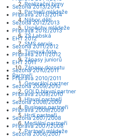
Realizační týmy
Sezóna 2013/2014
Partneři mládeže
Příprava 2013/2014
Nábor dětí
Sezóna 2012/2013
Úspěchy mládeže
Příprava 2012/2013
ZŠ Labská
EHT 2012
SMS servis
Sezóna 2011/2012
Týmová fota
Příprava 2011/2012
Zápasy juniorů
EHT 2011
Zápasy dorostu
Sezóna 2010/2011
Partneři
Příprava 2010/2011
Generální partner
Sezóna 2009/2010
GOLD hlavní partner
Příprava 2009/2010
Hlavní partneři
Sezóna 2008/2009
Business partneři
Příprava 2008/2009
Hrdí partneři
Sezóna 2007/2008
Mediální partneři
Příprava 2007/2008
Partneři mládeže
Sezóna 2006/2007