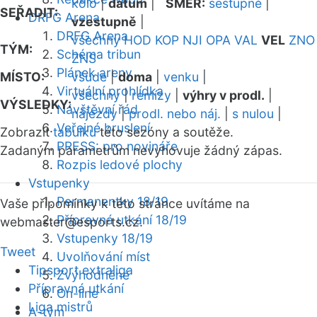
kolo
|
datum
|
SMĚR:
sestupně
|
SEŘADIT:
DRFG Arena
vzestupně
|
DRFG Arena
všechny
HOD
KOP
NJI
OPA
VAL
VEL
ZNO
TÝM:
Schéma tribun
ZNS
Plánek areny
MÍSTO:
všude
|
doma
|
venku
|
Virtuální prohlídka
všechny
|
remízy
|
výhry v prodl.
|
VÝSLEDKY:
Návštěvní řád
nájezdy
|
prodl. nebo náj.
|
s nulou
|
Veřejné bruslení
Zobrazit
tabulku
této sezóny a soutěže.
PRESS: pro novináře
Zadaným parametrům nevyhovuje žádný zápas.
Rozpis ledové plochy
Vstupenky
Permanentky 18/19
Vaše připomínky k této stránce uvítáme na
Přípravná utkání 18/19
webmaster
@esports.cz.
Vstupenky 18/19
Tweet
Uvolňování míst
Tipsport extraliga
Zvýhodněné
Přípravná utkání
On-line
Liga mistrů
A-tým