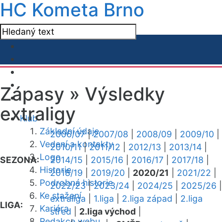
HC Kometa Brno
Zápasy »
Výsledky
extraligy
Klub
Základní údaje
2006/07
|
2007/08
|
2008/09
|
2009/10
|
Vedení a kontakty
2010/11
|
2011/12
|
2012/13
|
2013/14
|
Logo
SEZONA:
2014/15
|
2015/16
|
2016/17
|
2017/18
|
Historie
2018/19
|
2019/20
|
2020/21
|
2021/22
|
Podrobná historie
2022/23
|
2023/24
|
2024/25
|
2025/26
|
Ke stažení
extraliga
|
1.liga
|
2.liga západ
|
2.liga
LIGA:
Kariéra
střed
|
2.liga východ
|
Redakce webu