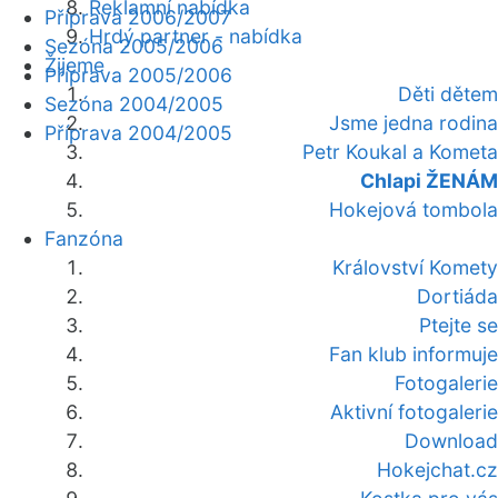
Reklamní nabídka
Příprava 2006/2007
Hrdý partner - nabídka
Sezóna 2005/2006
Žijeme
Příprava 2005/2006
Děti dětem
Sezóna 2004/2005
Jsme jedna rodina
Příprava 2004/2005
Petr Koukal a Kometa
Chlapi ŽENÁM
Hokejová tombola
Fanzóna
Království Komety
Dortiáda
Ptejte se
Fan klub informuje
Fotogalerie
Aktivní fotogalerie
Download
Hokejchat.cz