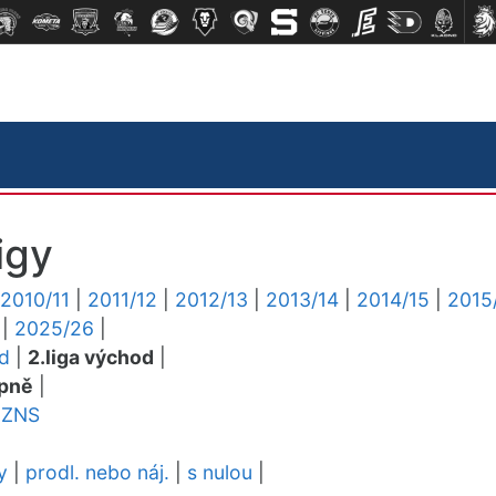
igy
2010/11
|
2011/12
|
2012/13
|
2013/14
|
2014/15
|
2015
|
2025/26
|
ed
|
2.liga východ
|
pně
|
ZNS
y
|
prodl. nebo náj.
|
s nulou
|