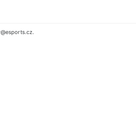
r
@esports.cz.