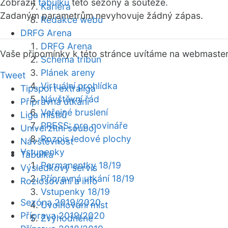
Zobrazit
tabulku
této sezóny a soutěže.
Kariéra
Zadaným parametrům nevyhovuje žádný zápas.
Redakce webu
DRFG Arena
DRFG Arena
Vaše připomínky k této stránce uvítáme na webmaste
Schéma tribun
Plánek areny
Tweet
Virtuální prohlídka
Tipsport extraliga
Návštěvní řád
Přípravná utkání
Veřejné bruslení
Liga mistrů
PRESS: pro novináře
Univerzitní souboj
Rozpis ledové plochy
Návštěvnost
Vstupenky
Tabulka
Permanentky 18/19
Výsledkový servis
Přípravná utkání 18/19
Rozlosování a info
Vstupenky 18/19
Sezóna 2019/2020
Uvolňování míst
Příprava 2019/2020
Zvýhodněné