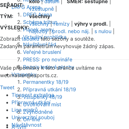
kolo
|
datum
|
SMĚR:
sestupně
|
SEŘADIT:
DRFG Arena
vzestupně
|
DRFG Arena
TÝM:
všechny
Schéma tribun
všechny
|
remízy
|
výhry v prodl.
|
VÝSLEDKY:
Plánek areny
nájezdy
|
prodl. nebo náj.
|
s nulou
|
Virtuální prohlídka
Zobrazit
tabulku
této sezóny a soutěže.
Návštěvní řád
Zadaným parametrům nevyhovuje žádný zápas.
Veřejné bruslení
PRESS: pro novináře
Rozpis ledové plochy
Vaše připomínky k této stránce uvítáme na
Vstupenky
webmaster
@esports.cz.
Permanentky 18/19
Tweet
Přípravná utkání 18/19
Tipsport extraliga
Vstupenky 18/19
Přípravná utkání
Uvolňování míst
Liga mistrů
Zvýhodněné
Univerzitní souboj
On-line
Návštěvnost
A-tým