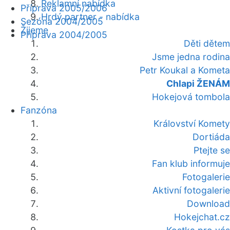
Reklamní nabídka
Příprava 2005/2006
Hrdý partner - nabídka
Sezóna 2004/2005
Žijeme
Příprava 2004/2005
Děti dětem
Jsme jedna rodina
Petr Koukal a Kometa
Chlapi ŽENÁM
Hokejová tombola
Fanzóna
Království Komety
Dortiáda
Ptejte se
Fan klub informuje
Fotogalerie
Aktivní fotogalerie
Download
Hokejchat.cz