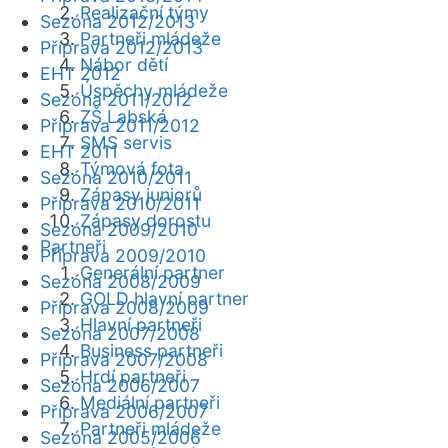
Realizační týmy
Sezóna 2012/2013
Partneři mládeže
Příprava 2012/2013
Nábor dětí
EHT 2012
Úspěchy mládeže
Sezóna 2011/2012
ZŠ Labská
Příprava 2011/2012
SMS servis
EHT 2011
Týmová fota
Sezóna 2010/2011
Zápasy juniorů
Příprava 2010/2011
Zápasy dorostu
Sezóna 2009/2010
Partneři
Příprava 2009/2010
Generální partner
Sezóna 2008/2009
GOLD hlavní partner
Příprava 2008/2009
Hlavní partneři
Sezóna 2007/2008
Business partneři
Příprava 2007/2008
Hrdí partneři
Sezóna 2006/2007
Mediální partneři
Příprava 2006/2007
Partneři mládeže
Sezóna 2005/2006