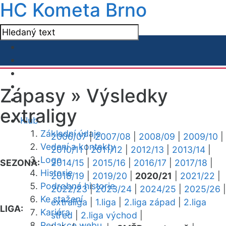
HC Kometa Brno
Zápasy »
Výsledky
extraligy
Klub
Základní údaje
2006/07
|
2007/08
|
2008/09
|
2009/10
|
Vedení a kontakty
2010/11
|
2011/12
|
2012/13
|
2013/14
|
Logo
SEZONA:
2014/15
|
2015/16
|
2016/17
|
2017/18
|
Historie
2018/19
|
2019/20
|
2020/21
|
2021/22
|
Podrobná historie
2022/23
|
2023/24
|
2024/25
|
2025/26
|
Ke stažení
extraliga
|
1.liga
|
2.liga západ
|
2.liga
LIGA:
Kariéra
střed
|
2.liga východ
|
Redakce webu