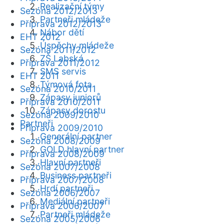
Realizační týmy
Sezóna 2012/2013
Partneři mládeže
Příprava 2012/2013
Nábor dětí
EHT 2012
Úspěchy mládeže
Sezóna 2011/2012
ZŠ Labská
Příprava 2011/2012
SMS servis
EHT 2011
Týmová fota
Sezóna 2010/2011
Zápasy juniorů
Příprava 2010/2011
Zápasy dorostu
Sezóna 2009/2010
Partneři
Příprava 2009/2010
Generální partner
Sezóna 2008/2009
GOLD hlavní partner
Příprava 2008/2009
Hlavní partneři
Sezóna 2007/2008
Business partneři
Příprava 2007/2008
Hrdí partneři
Sezóna 2006/2007
Mediální partneři
Příprava 2006/2007
Partneři mládeže
Sezóna 2005/2006