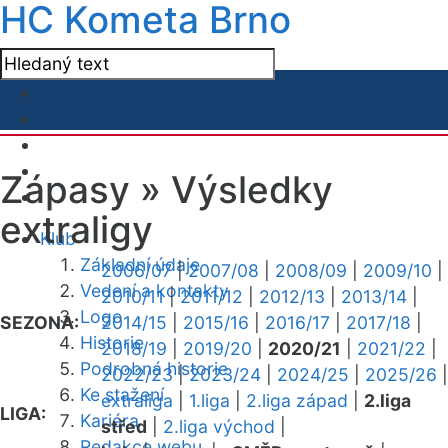
HC Kometa Brno
Zápasy »
Výsledky
extraligy
Klub
Základní údaje
2006/07
|
2007/08
|
2008/09
|
2009/10
|
Vedení a kontakty
2010/11
|
2011/12
|
2012/13
|
2013/14
|
Logo
SEZONA:
2014/15
|
2015/16
|
2016/17
|
2017/18
|
Historie
2018/19
|
2019/20
|
2020/21
|
2021/22
|
Podrobná historie
2022/23
|
2023/24
|
2024/25
|
2025/26
|
Ke stažení
extraliga
|
1.liga
|
2.liga západ
|
2.liga
LIGA:
Kariéra
střed
|
2.liga východ
|
Redakce webu