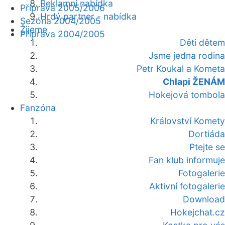
Reklamní nabídka
Příprava 2005/2006
Hrdý partner - nabídka
Sezóna 2004/2005
Žijeme
Příprava 2004/2005
Děti dětem
Jsme jedna rodina
Petr Koukal a Kometa
Chlapi ŽENÁM
Hokejová tombola
Fanzóna
Království Komety
Dortiáda
Ptejte se
Fan klub informuje
Fotogalerie
Aktivní fotogalerie
Download
Hokejchat.cz