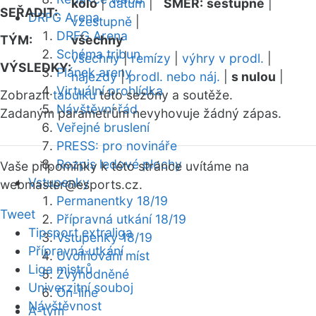
kolo
|
datum
|
SMĚR:
sestupně
|
SEŘADIT:
DRFG Arena
vzestupně
|
DRFG Arena
TÝM:
všechny
Schéma tribun
všechny
|
remízy
|
výhry v prodl.
|
VÝSLEDKY:
Plánek areny
nájezdy
|
prodl. nebo náj.
|
s nulou
|
Virtuální prohlídka
Zobrazit
tabulku
této sezóny a soutěže.
Návštěvní řád
Zadaným parametrům nevyhovuje žádný zápas.
Veřejné bruslení
PRESS: pro novináře
Rozpis ledové plochy
Vaše připomínky k této stránce uvítáme na
Vstupenky
webmaster
@esports.cz.
Permanentky 18/19
Tweet
Přípravná utkání 18/19
Tipsport extraliga
Vstupenky 18/19
Přípravná utkání
Uvolňování míst
Liga mistrů
Zvýhodněné
Univerzitní souboj
On-line
Návštěvnost
A-tým