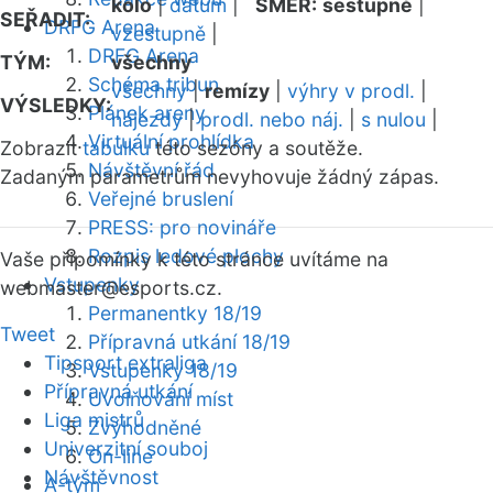
kolo
|
datum
|
SMĚR:
sestupně
|
SEŘADIT:
DRFG Arena
vzestupně
|
DRFG Arena
TÝM:
všechny
Schéma tribun
všechny
|
remízy
|
výhry v prodl.
|
VÝSLEDKY:
Plánek areny
nájezdy
|
prodl. nebo náj.
|
s nulou
|
Virtuální prohlídka
Zobrazit
tabulku
této sezóny a soutěže.
Návštěvní řád
Zadaným parametrům nevyhovuje žádný zápas.
Veřejné bruslení
PRESS: pro novináře
Rozpis ledové plochy
Vaše připomínky k této stránce uvítáme na
Vstupenky
webmaster
@esports.cz.
Permanentky 18/19
Tweet
Přípravná utkání 18/19
Tipsport extraliga
Vstupenky 18/19
Přípravná utkání
Uvolňování míst
Liga mistrů
Zvýhodněné
Univerzitní souboj
On-line
Návštěvnost
A-tým