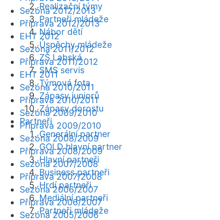
Realizační týmy
Sezóna 2012/2013
Partneři mládeže
Příprava 2012/2013
Nábor dětí
EHT 2012
Úspěchy mládeže
Sezóna 2011/2012
ZŠ Labská
Příprava 2011/2012
SMS servis
EHT 2011
Týmová fota
Sezóna 2010/2011
Zápasy juniorů
Příprava 2010/2011
Zápasy dorostu
Sezóna 2009/2010
Partneři
Příprava 2009/2010
Generální partner
Sezóna 2008/2009
GOLD hlavní partner
Příprava 2008/2009
Hlavní partneři
Sezóna 2007/2008
Business partneři
Příprava 2007/2008
Hrdí partneři
Sezóna 2006/2007
Mediální partneři
Příprava 2006/2007
Partneři mládeže
Sezóna 2005/2006