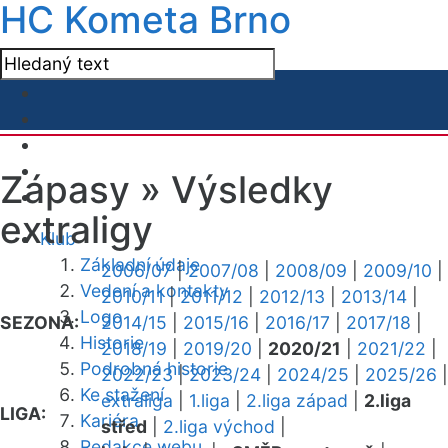
HC Kometa Brno
Zápasy »
Výsledky
extraligy
Klub
Základní údaje
2006/07
|
2007/08
|
2008/09
|
2009/10
|
Vedení a kontakty
2010/11
|
2011/12
|
2012/13
|
2013/14
|
Logo
SEZONA:
2014/15
|
2015/16
|
2016/17
|
2017/18
|
Historie
2018/19
|
2019/20
|
2020/21
|
2021/22
|
Podrobná historie
2022/23
|
2023/24
|
2024/25
|
2025/26
|
Ke stažení
extraliga
|
1.liga
|
2.liga západ
|
2.liga
LIGA:
Kariéra
střed
|
2.liga východ
|
Redakce webu