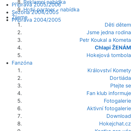
Reklamní nabídka
Příprava 2005/2006
Hrdý partner - nabídka
Sezóna 2004/2005
Žijeme
Příprava 2004/2005
Děti dětem
Jsme jedna rodina
Petr Koukal a Kometa
Chlapi ŽENÁM
Hokejová tombola
Fanzóna
Království Komety
Dortiáda
Ptejte se
Fan klub informuje
Fotogalerie
Aktivní fotogalerie
Download
Hokejchat.cz